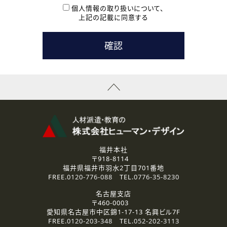
本登録に関するご連絡および本登録時の参考情報として利
個人情報の取り扱いについて、
用いたします。
上記の記載に同意する
なお、ご連絡手段は、電話・Ｅメールのいずれかの方法とい
たします。
( 3 ) スタッフ派遣を検討されている企業の皆様
お問い合わせの内容に回答するために利用いたします。
なお、ご連絡手段は、電話・Ｅメールのいずれかの方法とい
たします。
( 4 ) LEC福井南校「提携校］での講座受講を検討されている皆
様
資料送付、受講相談に関するご連絡のために利用いたしま
す。
その他、お問い合わせの内容に回答するために利用いたし
ます。
なお、ご連絡手段は、電話・Ｅメールのいずれかの方法とい
たします。
福井本社
〒918-8114
2.個人情報の第三者提供
福井県福井市羽水2丁目701番地
ご提供いただいた個人情報は、法令等の規定に従う場合を除き、
FREE.
0120-776-088
TEL.
0776-35-8230
ご本人の同意を得ずに第三者に提供することはありません。
名古屋支店
〒460-0003
3.個人情報の取り扱いの委託
愛知県名古屋市中区錦1-17-13 名興ビル7F
弊社の定める個人情報保護の評価基準を満たした委託先に、個
FREE.
0120-203-348
TEL.
052-202-3113
人情報を委託する場合があります。