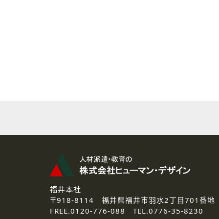
( 2 ) 派遣登録を希望される皆様
本登録に関するご連絡および本
なお、ご連絡手段は、電話・Ｅ
( 3 ) スタッフ派遣を検討され
お問い合わせの内容に回答す
なお、ご連絡手段は、電話・Ｅ
( 4 ) LEC福井南校「提携校
資料送付、受講相談に関するご
その他、お問い合わせの内容に
なお、ご連絡手段は、電話・Ｅ
2.個人情報の第三者提供
ご提供いただいた個人情報は、法
3.個人情報の取り扱いの委託
弊社の定める個人情報保護の評
福井本社
4.個人情報の開示等について
〒918-8114
福井県福井市羽水2丁目701番地
ご提供いただいた個人情報の開示
FREE.
0120-776-088 TEL.
0776-35-8230