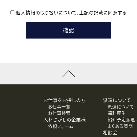
個人情報の取り扱いについて、
上記の記載に同意する
登録時の参考情報として利用いたします。
メールのいずれかの方法といたします。
ている企業の皆様
るために利用いたします。
メールのいずれかの方法といたします。
］での講座受講を検討されている皆様
連絡のために利用いたします。
回答するために利用いたします。
メールのいずれかの方法といたします。
令等の規定に従う場合を除き、ご本人の同意を得ずに第三者に提供
お仕事をお探しの方
派遣について
お仕事一覧
派遣について
価基準を満たした委託先に、個人情報を委託する場合があります。
お仕事検索
福利厚生
人材さがしの企業様
紹介予定派遣
よくある質問
依頼フォーム
等（利用目的の通知、開示、訂正、追加または削除、利用の停止、
相談会