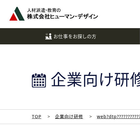
ペ
ー
ジ
ト
ッ
お仕事をお探しの方
プ
へ
企業向け研
TOP
企業向け研修
web?dtp??????????