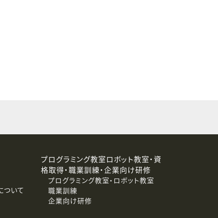
することはありません。
プログラミング教室ロボット教室・資
格取得・職業訓練・企業向け研修
プログラミング教室・ロボット教室
について
職業訓練
企業向け研修
消去および第三者への提供停止）