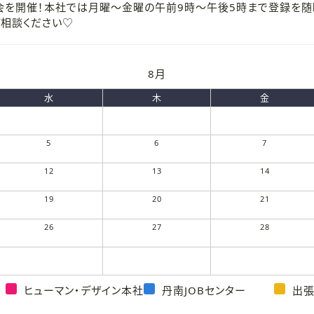
会を開催！本社では月曜～金曜の午前9時～午後5時まで登録を
ご相談ください♡
8月
水
木
金
5
6
7
12
13
14
19
20
21
26
27
28
ヒューマン・デザイン本社
丹南JOBセンター
出