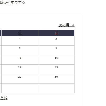
随時受付中です☆
次の月 ≫
土
日
1
2
8
9
15
16
22
23
29
30
張登録