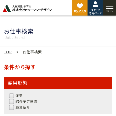
ペ
ー
スタッフ
ジ
お気に入り
専用ページ
ト
ッ
プ
お仕事検索
へ
Jobs Search
TOP
お仕事検索
条件から探す
雇用形態
派遣
紹介予定派遣
職業紹介