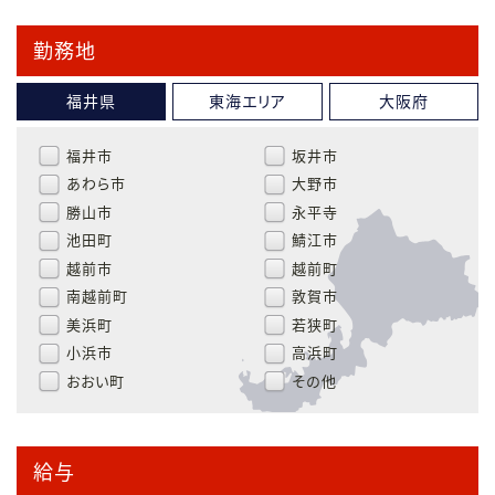
勤務地
福井県
東海エリア
大阪府
福井市
坂井市
あわら市
大野市
勝山市
永平寺
池田町
鯖江市
越前市
越前町
南越前町
敦賀市
美浜町
若狭町
小浜市
高浜町
おおい町
その他
給与