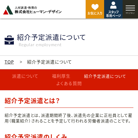
ペ
ー
スタッフ
ジ
お気に入り
専用ページ
ト
ッ
プ
紹介予定派遣について
へ
Regular employment
TOP
紹介予定派遣について
派遣について
福利厚生
紹介予定派遣について
よくある質問
紹介予定派遣とは？
紹介予定派遣とは、派遣期間終了後、派遣先の企業に正社員として雇
用（職業紹介）されることを予定して行われる労働者派遣のことです。
紹介予定派遣のしくみ