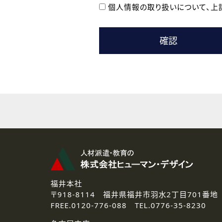
個人情報の取り扱いについて、
上
本登録に関するご連絡および本
なお、ご連絡手段は、電話・Ｅ
( 3 ) スタッフ派遣を検討され
お問い合わせの内容に回答す
なお、ご連絡手段は、電話・Ｅ
( 4 ) LEC福井南校「提携校
資料送付、受講相談に関するご
その他、お問い合わせの内容に
なお、ご連絡手段は、電話・Ｅ
2.個人情報の第三者提供
ご提供いただいた個人情報は、法
提供することはありません。
3.個人情報の取り扱いの委託
弊社の定める個人情報保護の評
福井本社
す。
〒918-8114
福井県福井市羽水2丁目701番地
FREE.
0120-776-088 TEL.
0776-35-8230
4.個人情報の開示等について
ご提供いただいた個人情報の開示