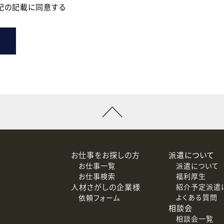
記の記載に同意する
登録時の参考情報として利用いたします。
メールのいずれかの方法といたします。
ている企業の皆様
るために利用いたします。
メールのいずれかの方法といたします。
］での講座受講を検討されている皆様
連絡のために利用いたします。
回答するために利用いたします。
メールのいずれかの方法といたします。
令等の規定に従う場合を除き、ご本人の同意を得ずに第三者に
お仕事をお探しの方
派遣について
お仕事一覧
派遣について
価基準を満たした委託先に、個人情報を委託する場合がありま
お仕事検索
福利厚生
人材さがしの企業様
紹介予定派遣
よくある質問
依頼フォーム
相談会
相談会一覧
等（利用目的の通知、開示、訂正、追加または削除、利用の停