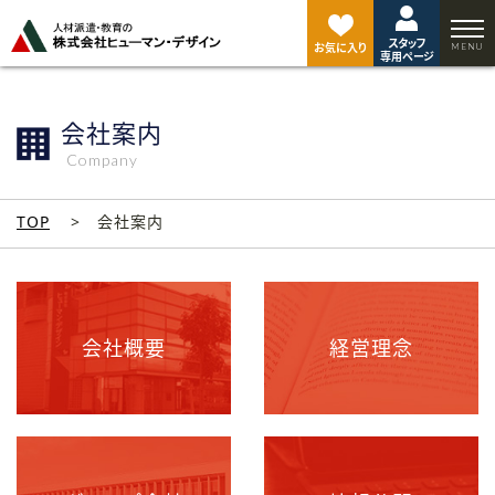
ペ
ー
スタッフ
ジ
お気に入り
専用ページ
ト
ッ
プ
会社案内
へ
Company
TOP
会社案内
会社概要
経営理念