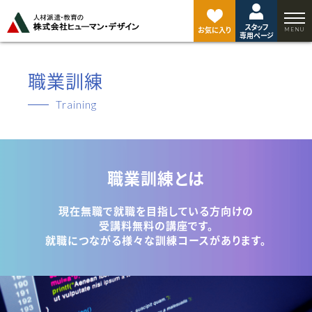
ペ
ー
スタッフ
ジ
お気に入り
専用ページ
ト
ッ
プ
職業訓練
へ
Training
職業訓練とは
現在無職で就職を目指している方向けの
受講料無料の講座です。
就職につながる様々な訓練コースがあります。