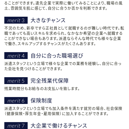
ることができます。遣先企業で実際に働いてみることにより、職場の風
土、雰囲気を肌に感じて、自分に合うか否かを判断できます。
大きなチャンス
merit
3
不況のため、新卒ですら正社員として就職するのが難しい時代です。転
職であっても高いスキルを求められ、なかなか希望の企業へ就職する
ことができない場合もあります。派遣ならそんな時代でも様々な企業
で働き、スキルアップするチャンスがたくさんあります。
自分に合った職場選び
merit
4
派遣スタッフという立場で様々な企業での業務を経験し、自分に合っ
た会社を見つけることができます。
完全残業代保障
merit
5
残業時間分もお給与のお支払いを致します。
保険制度
merit
6
派遣スタッフという立場でも加入条件を満たす就労の場合、社会保険
（健康保険・厚生年金・雇用保険）に加入することができます。
大企業で働けるチャンス
merit
7