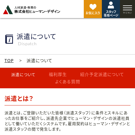
ペ
ー
スタッフ
ジ
お気に入り
専用ページ
ト
ッ
プ
派遣について
へ
Dispatch
TOP
派遣について
福利厚生
紹介予定派遣について
派遣について
よくある質問
派遣とは？
派遣とは、ご登録いただいた皆様（派遣スタッフ）に条件とスキルにあ
ったお仕事をご紹介し、派遣先企業でヒューマン・デザインの派遣社員
として働いていただくシステムです。雇用契約はヒューマン・デザインと
派遣スタッフの間で発生します。