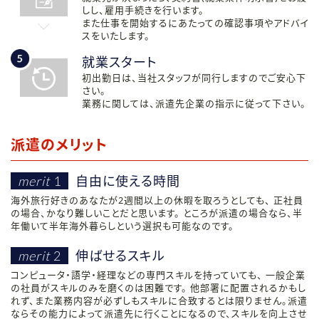
しし、雇用手続きを行います。
また仕事を開始するにあたっての確認事項やアドバイ
スをいたします。
就業スタート
初出勤日は、当社スタッフが同行しますのでご安心下
さい。
業務に関しては、派遣先企業の指示に従って下さい。
派遣のメリット
自由に使える時間
merit
1
海外旅行好きのあなたが2週間以上の休暇を取ろうとしても、 正社員
の場合、かなり難しいことだと思います。 ところが派遣の場合なら、半
年働いて半年海外暮らしという選択も可能なのです。
伸ばせるスキル
merit
2
コンピュータ・語学・経理などの専門スキルを持っていても、 一般企業
の社員がスキルのみを磨くのは困難です。 他部署に配置されるかもし
れず、また業務内容が必ずしもスキルに合致するとは限りません。派遣
ならその能力によって派遣先に行くことになるので、スキルを向上させ