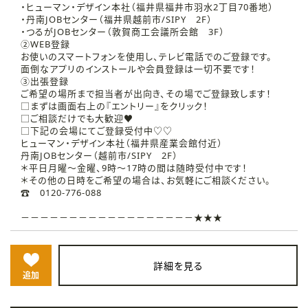
・ヒューマン・デザイン本社（福井県福井市羽水2丁目70番地）
・丹南JOBセンター（福井県越前市/SIPY 2F）
・つるがJOBセンター（敦賀商工会議所会館 3F）
②WEB登録
お使いのスマートフォンを使用し、テレビ電話でのご登録です。
面倒なアプリのインストールや会員登録は一切不要です！
③出張登録
ご希望の場所まで担当者が出向き、その場でご登録致します！
□まずは画面右上の『エントリー』をクリック！
□ご相談だけでも大歓迎♥
□下記の会場にてご登録受付中♡♡
ヒューマン・デザイン本社（福井県産業会館付近）
丹南JOBセンター（越前市/SIPY 2F）
＊平日月曜～金曜、9時～17時の間は随時受付中です！
＊その他の日時をご希望の場合は、お気軽にご相談ください。
☎ 0120-776-088
－－－－－－－－－－－－－－－－－－★★★
詳細を見る
追加