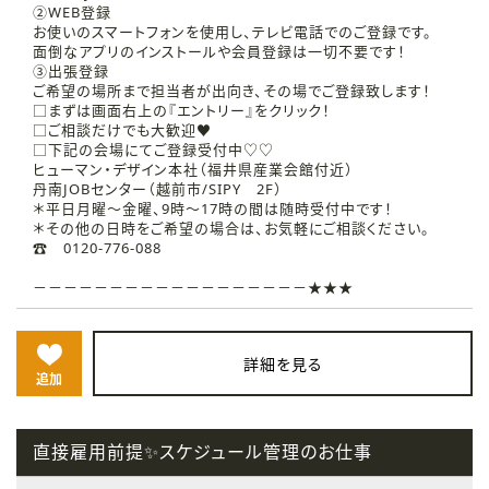
②WEB登録
お使いのスマートフォンを使用し、テレビ電話でのご登録です。
面倒なアプリのインストールや会員登録は一切不要です！
③出張登録
ご希望の場所まで担当者が出向き、その場でご登録致します！
□まずは画面右上の『エントリー』をクリック！
□ご相談だけでも大歓迎♥
□下記の会場にてご登録受付中♡♡
ヒューマン・デザイン本社（福井県産業会館付近）
丹南JOBセンター（越前市/SIPY 2F）
＊平日月曜～金曜、9時～17時の間は随時受付中です！
＊その他の日時をご希望の場合は、お気軽にご相談ください。
☎ 0120-776-088
－－－－－－－－－－－－－－－－－－★★★
詳細を見る
追加
直接雇用前提✨スケジュール管理のお仕事