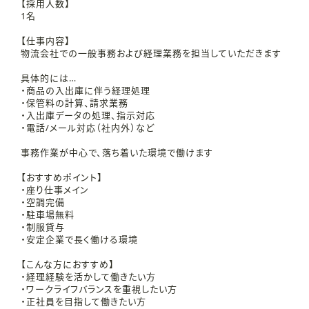
【採用人数】
1名
【仕事内容】
物流会社での一般事務および経理業務を担当していただきます
具体的には…
・商品の入出庫に伴う経理処理
・保管料の計算、請求業務
・入出庫データの処理、指示対応
・電話/メール対応（社内外）など
事務作業が中心で、落ち着いた環境で働けます
【おすすめポイント】
・座り仕事メイン
・空調完備
・駐車場無料
・制服貸与
・安定企業で長く働ける環境
【こんな方におすすめ】
・経理経験を活かして働きたい方
・ワークライフバランスを重視したい方
・正社員を目指して働きたい方