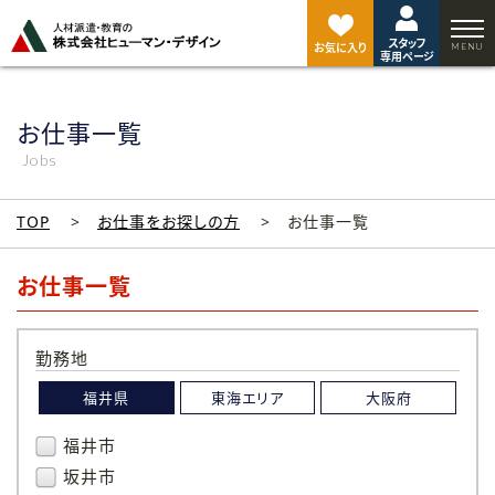
ペ
ー
スタッフ
ジ
お気に入り
専用ページ
ト
ッ
プ
お仕事一覧
へ
Jobs
TOP
お仕事をお探しの方
お仕事一覧
お仕事一覧
勤務地
福井県
東海エリア
大阪府
福井市
坂井市