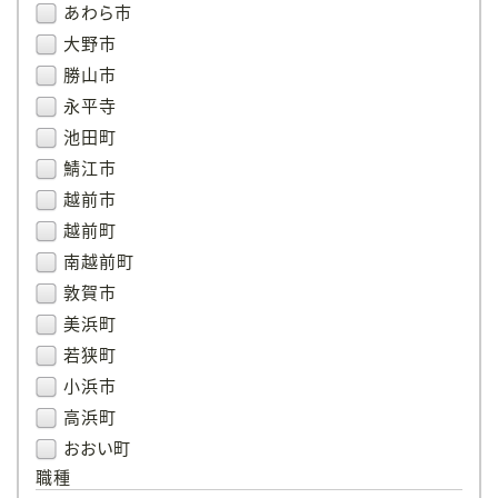
あわら市
大野市
勝山市
永平寺
池田町
鯖江市
越前市
越前町
南越前町
敦賀市
美浜町
若狭町
小浜市
高浜町
おおい町
職種