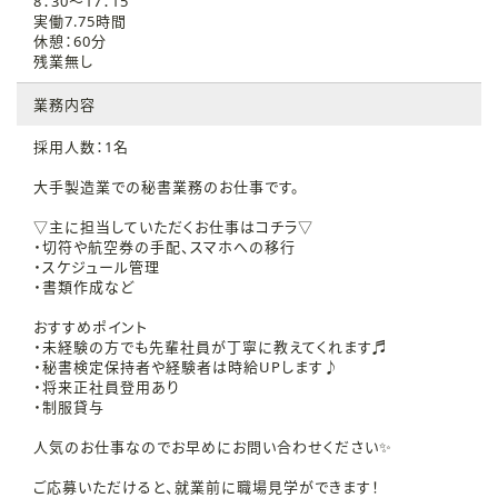
8：30～17：15
実働7.75時間
休憩：60分
残業無し
業務内容
採用人数：1名
大手製造業での秘書業務のお仕事です。
▽主に担当していただくお仕事はコチラ▽
・切符や航空券の手配、スマホへの移行
・スケジュール管理
・書類作成など
おすすめポイント
・未経験の方でも先輩社員が丁寧に教えてくれます♬
・秘書検定保持者や経験者は時給UPします♪
・将来正社員登用あり
・制服貸与
人気のお仕事なのでお早めにお問い合わせください✨
ご応募いただけると、就業前に職場見学ができます！