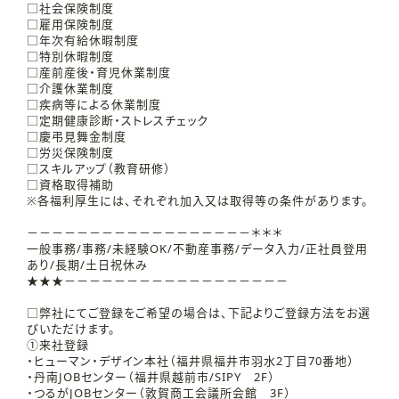
□社会保険制度
□雇用保険制度
□年次有給休暇制度
□特別休暇制度
□産前産後・育児休業制度
□介護休業制度
□疾病等による休業制度
□定期健康診断・ストレスチェック
□慶弔見舞金制度
□労災保険制度
□スキルアップ（教育研修）
□資格取得補助
※各福利厚生には、それぞれ加入又は取得等の条件があります。
－－－－－－－－－－－－－－－－－－＊＊＊
一般事務/事務/未経験OK/不動産事務/データ入力/正社員登用
あり/長期/土日祝休み
★★★－－－－－－－－－－－－－－－－－－
□弊社にてご登録をご希望の場合は、下記よりご登録方法をお選
びいただけます。
①来社登録
・ヒューマン・デザイン本社（福井県福井市羽水2丁目70番地）
・丹南JOBセンター（福井県越前市/SIPY 2F）
・つるがJOBセンター（敦賀商工会議所会館 3F）