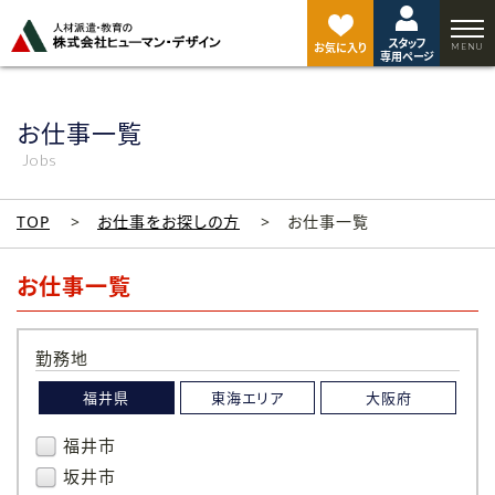
ペ
ー
スタッフ
ジ
お気に入り
専用ページ
ト
ッ
プ
お仕事一覧
へ
Jobs
TOP
お仕事をお探しの方
お仕事一覧
お仕事一覧
勤務地
福井県
東海エリア
大阪府
福井市
坂井市