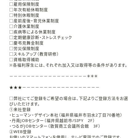
□雇用保険制度
□年次有給休暇制度
□特別休暇制度
□産前産後・育児休業制度
□介護休業制度
□疾病等による休業制度
□定期健康診断・ストレスチェック
□慶弔見舞金制度
□労災保険制度
□スキルアップ（教育研修）
□資格取得補助
※各福利厚生には、それぞれ加入又は取得等の条件があります。
－－－－－－－－－－－－－－－－－－＊＊＊
★★★－－－－－－－－－－－－－－－－－－
□弊社にてご登録をご希望の場合は、下記よりご登録方法をお選
びいただけます。
①来社登録
・ヒューマン・デザイン本社（福井県福井市羽水2丁目70番地）
・丹南JOBセンター（福井県越前市/SIPY 2F）
・つるがJOBセンター（敦賀商工会議所会館 3F）
②WEB登録
お使いのスマートフォンを使用し、テレビ電話でのご登録です。