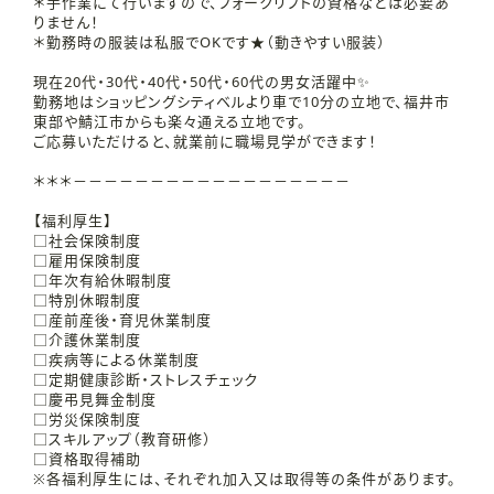
＊手作業にて行いますので、フォークリフトの資格などは必要あ
りません！
＊勤務時の服装は私服でOKです★（動きやすい服装）
現在20代・30代・40代・50代・60代の男女活躍中✨
勤務地はショッピングシティベルより車で10分の立地で、福井市
東部や鯖江市からも楽々通える立地です。
ご応募いただけると、就業前に職場見学ができます！
＊＊＊－－－－－－－－－－－－－－－－－－
【福利厚生】
□社会保険制度
□雇用保険制度
□年次有給休暇制度
□特別休暇制度
□産前産後・育児休業制度
□介護休業制度
□疾病等による休業制度
□定期健康診断・ストレスチェック
□慶弔見舞金制度
□労災保険制度
□スキルアップ（教育研修）
□資格取得補助
※各福利厚生には、それぞれ加入又は取得等の条件があります。