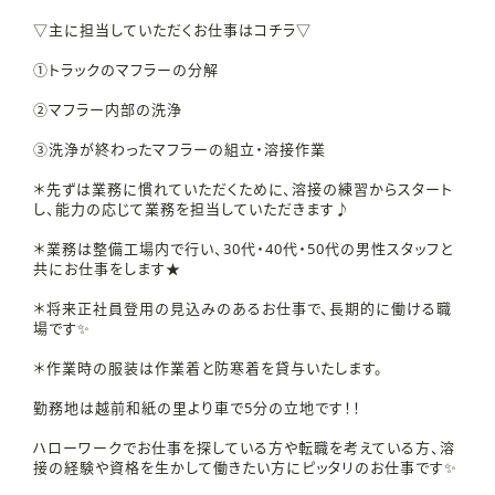
▽主に担当していただくお仕事はコチラ▽
①トラックのマフラーの分解
②マフラー内部の洗浄
③洗浄が終わったマフラーの組立・溶接作業
＊先ずは業務に慣れていただくために、溶接の練習からスタート
し、能力の応じて業務を担当していただきます♪
＊業務は整備工場内で行い、30代・40代・50代の男性スタッフと
共にお仕事をします★
＊将来正社員登用の見込みのあるお仕事で、長期的に働ける職
場です✨
＊作業時の服装は作業着と防寒着を貸与いたします。
勤務地は越前和紙の里より車で5分の立地です！！
ハローワークでお仕事を探している方や転職を考えている方、溶
接の経験や資格を生かして働きたい方にピッタリのお仕事です✨