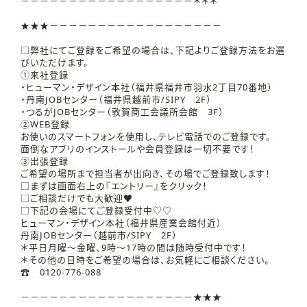
－－－－－－－－－－－－－－－－－－＊＊＊
★★★－－－－－－－－－－－－－－－－－－
□弊社にてご登録をご希望の場合は、下記よりご登録方法をお選
びいただけます。
①来社登録
・ヒューマン・デザイン本社（福井県福井市羽水2丁目70番地）
・丹南JOBセンター（福井県越前市/SIPY 2F）
・つるがJOBセンター（敦賀商工会議所会館 3F）
②WEB登録
お使いのスマートフォンを使用し、テレビ電話でのご登録です。
面倒なアプリのインストールや会員登録は一切不要です！
③出張登録
ご希望の場所まで担当者が出向き、その場でご登録致します！
□まずは画面右上の『エントリー』をクリック！
□ご相談だけでも大歓迎♥
□下記の会場にてご登録受付中♡♡
ヒューマン・デザイン本社（福井県産業会館付近）
丹南JOBセンター（越前市/SIPY 2F）
＊平日月曜～金曜、9時～17時の間は随時受付中です！
＊その他の日時をご希望の場合は、お気軽にご相談ください。
☎ 0120-776-088
－－－－－－－－－－－－－－－－－－★★★