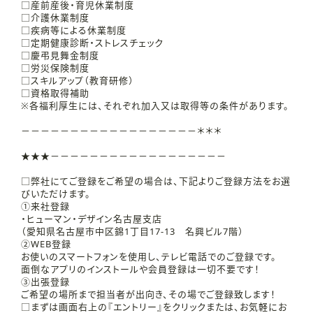
□産前産後・育児休業制度
□介護休業制度
□疾病等による休業制度
□定期健康診断・ストレスチェック
□慶弔見舞金制度
□労災保険制度
□スキルアップ（教育研修）
□資格取得補助
※各福利厚生には、それぞれ加入又は取得等の条件があります。
－－－－－－－－－－－－－－－－－－＊＊＊
★★★－－－－－－－－－－－－－－－－－－
□弊社にてご登録をご希望の場合は、下記よりご登録方法をお選
びいただけます。
①来社登録
・ヒューマン・デザイン名古屋支店
（愛知県名古屋市中区錦1丁目17-13 名興ビル7階）
②WEB登録
お使いのスマートフォンを使用し、テレビ電話でのご登録です。
面倒なアプリのインストールや会員登録は一切不要です！
③出張登録
ご希望の場所まで担当者が出向き、その場でご登録致します！
□まずは画面右上の『エントリー』をクリックまたは、お気軽にお