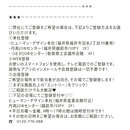
－－－－－－－－－－－－－－－－－－＊＊＊
★★★－－－－－－－－－－－－－－－－－－
□弊社にてご登録をご希望の場合は、下記よりご登録方法をお選
びいただけます。
①来社登録
・ヒューマン・デザイン本社（福井県福井市羽水2丁目70番地）
・丹南JOBセンター（福井県越前市/SIPY 2F）
・つるがJOBセンター（敦賀商工会議所会館 3F）
②WEB登録
お使いのスマートフォンを使用し、テレビ電話でのご登録です。
面倒なアプリのインストールや会員登録は一切不要です！
③出張登録
ご希望の場所まで担当者が出向き、その場でご登録致します！
□まずは画面右上の『エントリー』をクリック！
□ご相談だけでも大歓迎♥
□下記の会場にてご登録受付中♡♡
ヒューマン・デザイン本社（福井県産業会館付近）
丹南JOBセンター（越前市/SIPY 2F）
＊平日月曜～金曜、9時～17時の間は随時受付中です！
＊その他の日時をご希望の場合は、お気軽にご相談ください。
☎ 0120-776-088