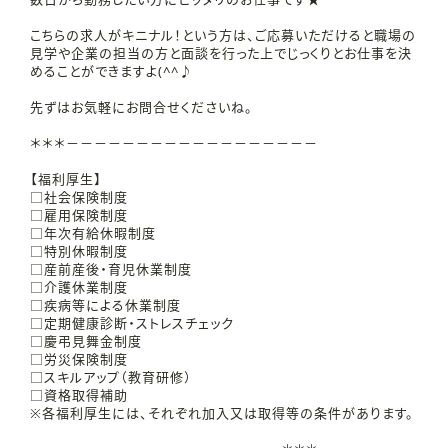
こちらの求人がキニナル！という方は、ご応募いただけると職場の
見学や企業の担当の方と面談を行った上でじっくりとお仕事を決
めることができますよ(^^♪
先ずはお気軽にお問合せくださいね。
＊＊＊－－－－－－－－－－－－－－－－－－
【福利厚生】
□社会保険制度
□雇用保険制度
□年次有給休暇制度
□特別休暇制度
□産前産後・育児休業制度
□介護休業制度
□疾病等による休業制度
□定期健康診断・ストレスチェック
□慶弔見舞金制度
□労災保険制度
□スキルアップ（教育研修）
□資格取得補助
※各福利厚生には、それぞれ加入又は取得等の条件があります。