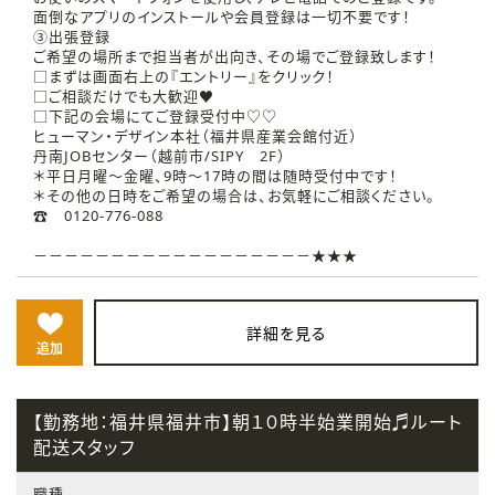
面倒なアプリのインストールや会員登録は一切不要です！
③出張登録
ご希望の場所まで担当者が出向き、その場でご登録致します！
□まずは画面右上の『エントリー』をクリック！
□ご相談だけでも大歓迎♥
□下記の会場にてご登録受付中♡♡
ヒューマン・デザイン本社（福井県産業会館付近）
丹南JOBセンター（越前市/SIPY 2F）
＊平日月曜～金曜、9時～17時の間は随時受付中です！
＊その他の日時をご希望の場合は、お気軽にご相談ください。
☎ 0120-776-088
－－－－－－－－－－－－－－－－－－★★★
詳細を見る
追加
【勤務地：福井県福井市】朝１０時半始業開始♬ルート
配送スタッフ
職種