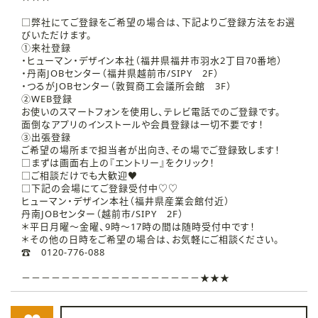
□弊社にてご登録をご希望の場合は、下記よりご登録方法をお選
びいただけます。
①来社登録
・ヒューマン・デザイン本社（福井県福井市羽水2丁目70番地）
・丹南JOBセンター（福井県越前市/SIPY 2F）
・つるがJOBセンター（敦賀商工会議所会館 3F）
②WEB登録
お使いのスマートフォンを使用し、テレビ電話でのご登録です。
面倒なアプリのインストールや会員登録は一切不要です！
③出張登録
ご希望の場所まで担当者が出向き、その場でご登録致します！
□まずは画面右上の『エントリー』をクリック！
□ご相談だけでも大歓迎♥
□下記の会場にてご登録受付中♡♡
ヒューマン・デザイン本社（福井県産業会館付近）
丹南JOBセンター（越前市/SIPY 2F）
＊平日月曜～金曜、9時～17時の間は随時受付中です！
＊その他の日時をご希望の場合は、お気軽にご相談ください。
☎ 0120-776-088
－－－－－－－－－－－－－－－－－－★★★