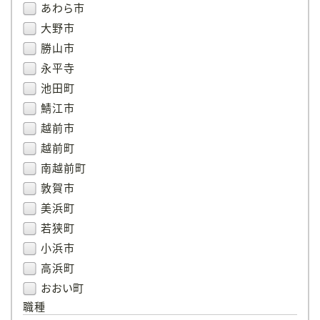
あわら市
大野市
勝山市
永平寺
池田町
鯖江市
越前市
越前町
南越前町
敦賀市
美浜町
若狭町
小浜市
高浜町
おおい町
職種