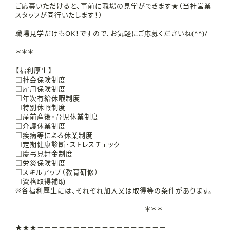
ご応募いただけると、事前に職場の見学ができます★（当社営業
スタッフが同行いたします！）
職場見学だけもOK！ですので、お気軽にご応募くださいね(^^)/
＊＊＊－－－－－－－－－－－－－－－－－－
【福利厚生】
□社会保険制度
□雇用保険制度
□年次有給休暇制度
□特別休暇制度
□産前産後・育児休業制度
□介護休業制度
□疾病等による休業制度
□定期健康診断・ストレスチェック
□慶弔見舞金制度
□労災保険制度
□スキルアップ（教育研修）
□資格取得補助
※各福利厚生には、それぞれ加入又は取得等の条件があります。
－－－－－－－－－－－－－－－－－－＊＊＊
★★★－－－－－－－－－－－－－－－－－－