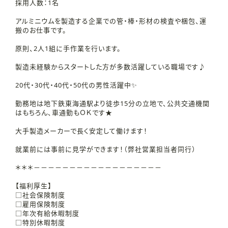
採用人数：1名
アルミニウムを製造する企業での管・棒・形材の検査や梱包、運
搬のお仕事です。
原則、2人1組に手作業を行います。
製造未経験からスタートした方が多数活躍している職場です♪
20代・30代・40代・50代の男性活躍中✨
勤務地は地下鉄東海通駅より徒歩15分の立地で、公共交通機関
はもちろん、車通勤もＯＫです★
大手製造メーカーで長く安定して働けます！
就業前には事前に見学ができます！（弊社営業担当者同行）
＊＊＊－－－－－－－－－－－－－－－－－－
【福利厚生】
□社会保険制度
□雇用保険制度
□年次有給休暇制度
□特別休暇制度