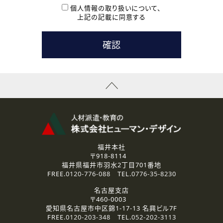
本登録に関するご連絡および本登録時の参考情報として利
個人情報の取り扱いについて、
用いたします。
上記の記載に同意する
なお、ご連絡手段は、電話・Ｅメールのいずれかの方法とい
たします。
( 3 ) スタッフ派遣を検討されている企業の皆様
お問い合わせの内容に回答するために利用いたします。
なお、ご連絡手段は、電話・Ｅメールのいずれかの方法とい
たします。
( 4 ) LEC福井南校「提携校］での講座受講を検討されている皆
様
資料送付、受講相談に関するご連絡のために利用いたしま
す。
その他、お問い合わせの内容に回答するために利用いたし
ます。
なお、ご連絡手段は、電話・Ｅメールのいずれかの方法とい
たします。
福井本社
〒918-8114
2.個人情報の第三者提供
福井県福井市羽水2丁目701番地
ご提供いただいた個人情報は、法令等の規定に従う場合を除き、
FREE.
0120-776-088
TEL.
0776-35-8230
ご本人の同意を得ずに第三者に提供することはありません。
名古屋支店
〒460-0003
3.個人情報の取り扱いの委託
愛知県名古屋市中区錦1-17-13 名興ビル7F
弊社の定める個人情報保護の評価基準を満たした委託先に、個
FREE.
0120-203-348
TEL.
052-202-3113
人情報を委託する場合があります。