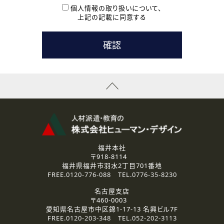
本登録に関するご連絡および本登録時の参考情報として利
個人情報の取り扱いについて、
用いたします。
上記の記載に同意する
なお、ご連絡手段は、電話・Ｅメールのいずれかの方法とい
たします。
( 3 ) スタッフ派遣を検討されている企業の皆様
お問い合わせの内容に回答するために利用いたします。
なお、ご連絡手段は、電話・Ｅメールのいずれかの方法とい
たします。
( 4 ) LEC福井南校「提携校］での講座受講を検討されている皆
様
資料送付、受講相談に関するご連絡のために利用いたしま
す。
その他、お問い合わせの内容に回答するために利用いたし
ます。
なお、ご連絡手段は、電話・Ｅメールのいずれかの方法とい
たします。
福井本社
〒918-8114
2.個人情報の第三者提供
福井県福井市羽水2丁目701番地
ご提供いただいた個人情報は、法令等の規定に従う場合を除き、
FREE.
0120-776-088
TEL.
0776-35-8230
ご本人の同意を得ずに第三者に提供することはありません。
名古屋支店
〒460-0003
3.個人情報の取り扱いの委託
愛知県名古屋市中区錦1-17-13 名興ビル7F
弊社の定める個人情報保護の評価基準を満たした委託先に、個
FREE.
0120-203-348
TEL.
052-202-3113
人情報を委託する場合があります。