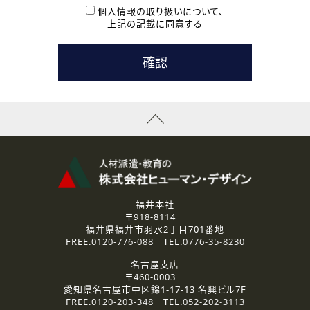
本登録に関するご連絡および本登録時の参考情報として利
個人情報の取り扱いについて、
用いたします。
上記の記載に同意する
なお、ご連絡手段は、電話・Ｅメールのいずれかの方法とい
たします。
( 3 ) スタッフ派遣を検討されている企業の皆様
お問い合わせの内容に回答するために利用いたします。
なお、ご連絡手段は、電話・Ｅメールのいずれかの方法とい
たします。
( 4 ) LEC福井南校「提携校］での講座受講を検討されている皆
様
資料送付、受講相談に関するご連絡のために利用いたしま
す。
その他、お問い合わせの内容に回答するために利用いたし
ます。
なお、ご連絡手段は、電話・Ｅメールのいずれかの方法とい
たします。
福井本社
〒918-8114
2.個人情報の第三者提供
福井県福井市羽水2丁目701番地
ご提供いただいた個人情報は、法令等の規定に従う場合を除き、
FREE.
0120-776-088
TEL.
0776-35-8230
ご本人の同意を得ずに第三者に提供することはありません。
名古屋支店
〒460-0003
3.個人情報の取り扱いの委託
愛知県名古屋市中区錦1-17-13 名興ビル7F
弊社の定める個人情報保護の評価基準を満たした委託先に、個
FREE.
0120-203-348
TEL.
052-202-3113
人情報を委託する場合があります。