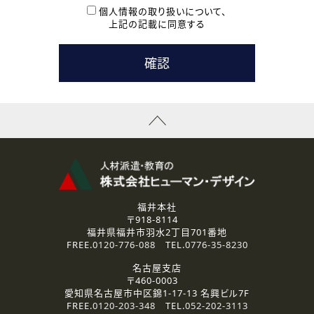
本登録に関するご連絡および本登録時の参考情報として利
個人情報の取り扱いについて、
用いたします。
上記の記載に同意する
なお、ご連絡手段は、電話・Ｅメールのいずれかの方法とい
たします。
( 3 ) スタッフ派遣を検討されている企業の皆様
お問い合わせの内容に回答するために利用いたします。
なお、ご連絡手段は、電話・Ｅメールのいずれかの方法とい
たします。
( 4 ) LEC福井南校「提携校］での講座受講を検討されている皆
様
資料送付、受講相談に関するご連絡のために利用いたしま
す。
その他、お問い合わせの内容に回答するために利用いたし
ます。
なお、ご連絡手段は、電話・Ｅメールのいずれかの方法とい
たします。
福井本社
〒918-8114
2.個人情報の第三者提供
福井県福井市羽水2丁目701番地
ご提供いただいた個人情報は、法令等の規定に従う場合を除き、
FREE.
0120-776-088
TEL.
0776-35-8230
ご本人の同意を得ずに第三者に提供することはありません。
名古屋支店
〒460-0003
3.個人情報の取り扱いの委託
愛知県名古屋市中区錦1-17-13 名興ビル7F
弊社の定める個人情報保護の評価基準を満たした委託先に、個
FREE.
0120-203-348
TEL.
052-202-3113
人情報を委託する場合があります。