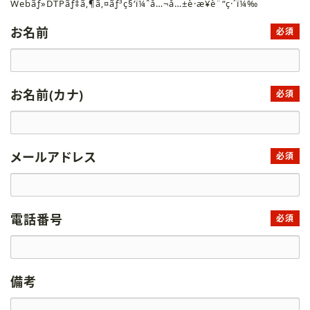
Webãƒ»DTPãƒ‡ã‚¶ã‚¤ãƒ³ç§‘ï¼ˆå…¬å…±è·æ¥­è¨“ç·´ï¼‰
お名前
必須
お名前(カナ)
必須
メールアドレス
必須
電話番号
必須
備考