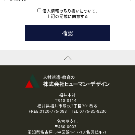
( 2 ) 派遣登録を希望される皆様
本登録に関するご連絡および本登録時の参考情報として利
個人情報の取り扱いについて、
用いたします。
上記の記載に同意する
なお、ご連絡手段は、電話・Ｅメールのいずれかの方法とい
たします。
( 3 ) スタッフ派遣を検討されている企業の皆様
お問い合わせの内容に回答するために利用いたします。
なお、ご連絡手段は、電話・Ｅメールのいずれかの方法とい
たします。
( 4 ) LEC福井南校「提携校］での講座受講を検討されている皆
様
資料送付、受講相談に関するご連絡のために利用いたしま
す。
その他、お問い合わせの内容に回答するために利用いたし
ます。
なお、ご連絡手段は、電話・Ｅメールのいずれかの方法とい
たします。
福井本社
〒918-8114
2.個人情報の第三者提供
福井県福井市羽水2丁目701番地
ご提供いただいた個人情報は、法令等の規定に従う場合を除き、
FREE.
0120-776-088
TEL.
0776-35-8230
ご本人の同意を得ずに第三者に提供することはありません。
名古屋支店
〒460-0003
3.個人情報の取り扱いの委託
愛知県名古屋市中区錦1-17-13 名興ビル7F
弊社の定める個人情報保護の評価基準を満たした委託先に、個