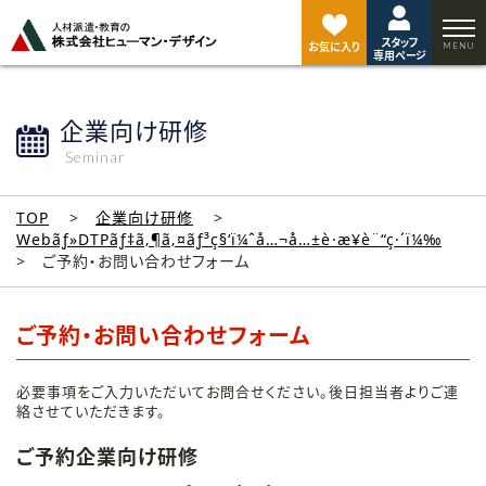
ペ
ー
スタッフ
ジ
お気に入り
専用ページ
ト
ッ
プ
企業向け研修
へ
Seminar
TOP
企業向け研修
Webãƒ»DTPãƒ‡ã‚¶ã‚¤ãƒ³ç§‘ï¼ˆå…¬å…±è·æ¥­è¨“ç·´ï¼‰
ご予約・お問い合わせフォーム
ご予約・お問い合わせフォーム
必要事項をご入力いただいてお問合せください。後日担当者よりご連
絡させていただきます。
ご予約企業向け研修