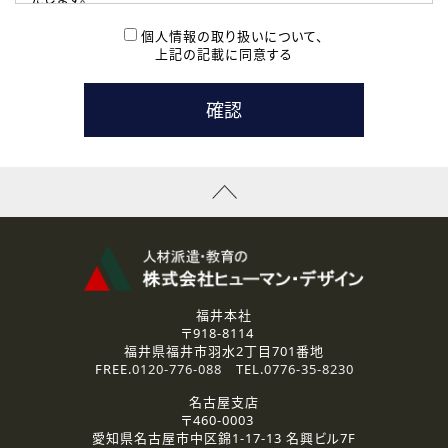
( 2 ) 派遣登録を希望される皆様
本登録に関するご連絡および本登録時の参考情報として利
個人情報の取り扱いについて、
用いたします。
上記の記載に同意する
なお、ご連絡手段は、電話・Ｅメールのいずれかの方法とい
たします。
( 3 ) スタッフ派遣を検討されている企業の皆様
お問い合わせの内容に回答するために利用いたします。
なお、ご連絡手段は、電話・Ｅメールのいずれかの方法とい
たします。
( 4 ) LEC福井南校「提携校］での講座受講を検討されている皆
様
資料送付、受講相談に関するご連絡のために利用いたしま
す。
その他、お問い合わせの内容に回答するために利用いたし
ます。
なお、ご連絡手段は、電話・Ｅメールのいずれかの方法とい
たします。
福井本社
〒918-8114
2.個人情報の第三者提供
福井県福井市羽水2丁目701番地
ご提供いただいた個人情報は、法令等の規定に従う場合を除き、
FREE.
0120-776-088
TEL.
0776-35-8230
ご本人の同意を得ずに第三者に提供することはありません。
名古屋支店
〒460-0003
3.個人情報の取り扱いの委託
愛知県名古屋市中区錦1-17-13 名興ビル7F
弊社の定める個人情報保護の評価基準を満たした委託先に、個