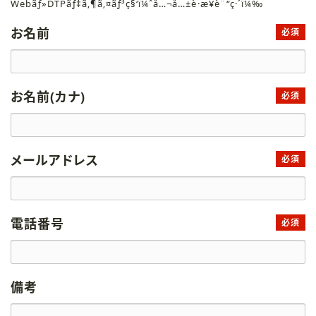
Webãƒ»DTPãƒ‡ã‚¶ã‚¤ãƒ³ç§‘ï¼ˆå…¬å…±è·æ¥­è¨“ç·´ï¼‰
お名前
必須
お名前(カナ)
必須
メールアドレス
必須
電話番号
必須
備考