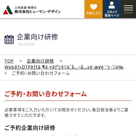
ペ
ー
スタッフ
ジ
お気に入り
専用ページ
ト
ッ
プ
企業向け研修
へ
Seminar
TOP
企業向け研修
Webãƒ»DTPãƒ‡ã‚¶ã‚¤ãƒ³ç§‘ï¼ˆå…¬å…±è·æ¥­è¨“ç·´ï¼‰
ご予約・お問い合わせフォーム
ご予約・お問い合わせフォーム
必要事項をご入力いただいてお問合せください。後日担当者よりご連
絡させていただきます。
ご予約企業向け研修