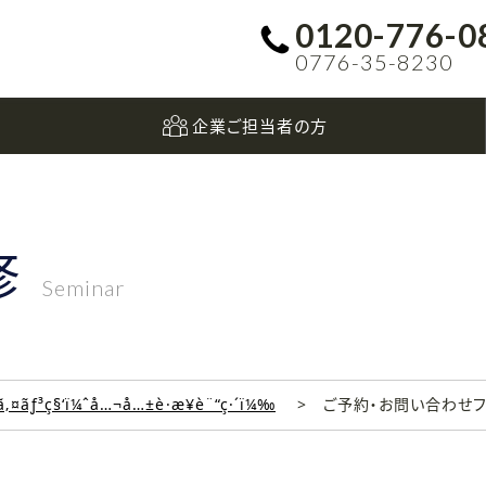
0120-776-0
0776-35-8230
企業ご担当者の方
修
Seminar
‚¤ãƒ³ç§‘ï¼ˆå…¬å…±è·æ¥­è¨“ç·´ï¼‰
ご予約・お問い合わせ