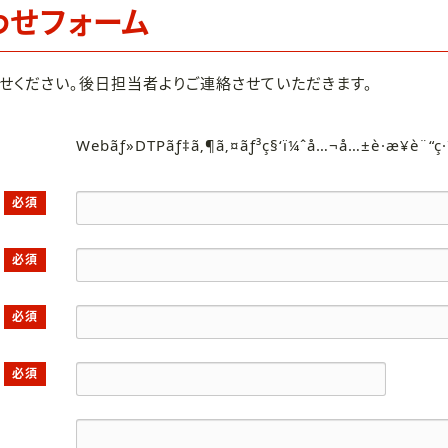
わせフォーム
せください。後日担当者よりご連絡させていただきます。
Webãƒ»DTPãƒ‡ã‚¶ã‚¤ãƒ³ç§‘ï¼ˆå…¬å…±è·æ¥­è¨“ç
必須
必須
必須
必須