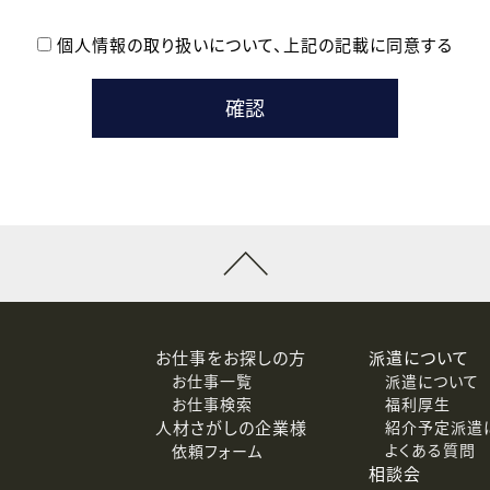
個人情報の取り扱いについて、
上記の記載に同意する
登録時の参考情報として利用いたします。
メールのいずれかの方法といたします。
ている企業の皆様
るために利用いたします。
メールのいずれかの方法といたします。
］での講座受講を検討されている皆様
連絡のために利用いたします。
回答するために利用いたします。
メールのいずれかの方法といたします。
令等の規定に従う場合を除き、ご本人の同意を得ずに第三者に提供
お仕事をお探しの方
派遣について
お仕事一覧
派遣について
価基準を満たした委託先に、個人情報を委託する場合があります。
お仕事検索
福利厚生
人材さがしの企業様
紹介予定派遣
よくある質問
依頼フォーム
等（利用目的の通知、開示、訂正、追加または削除、利用の停止、
相談会