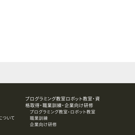
することはありません。
プログラミング教室ロボット教室・資
格取得・職業訓練・企業向け研修
プログラミング教室・ロボット教室
について
職業訓練
企業向け研修
消去および第三者への提供停止）