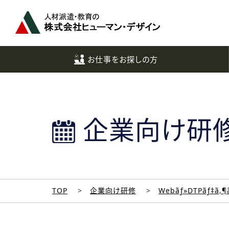
ペ
ー
ジ
ト
ッ
お仕事をお探しの方
プ
へ
企業向け研
TOP
企業向け研修
Webãƒ»DTPãƒ‡ã‚¶ã