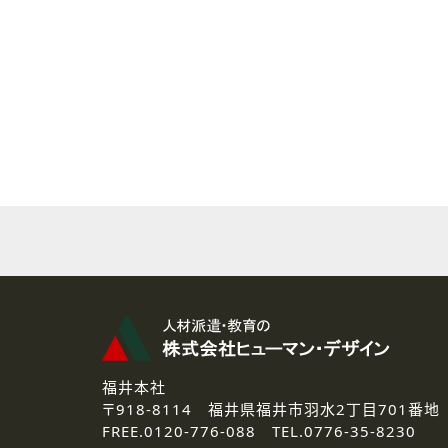
( 2 ) 派遣登録を希望される皆様
本登録に関するご連絡および本
なお、ご連絡手段は、電話・Ｅ
( 3 ) スタッフ派遣を検討され
お問い合わせの内容に回答す
なお、ご連絡手段は、電話・Ｅ
( 4 ) LEC福井南校「提携校
資料送付、受講相談に関するご
その他、お問い合わせの内容に
なお、ご連絡手段は、電話・Ｅ
2.個人情報の第三者提供
ご提供いただいた個人情報は、法
3.個人情報の取り扱いの委託
弊社の定める個人情報保護の評
福井本社
4.個人情報の開示等について
〒918-8114
福井県福井市羽水2丁目701番地
ご提供いただいた個人情報の開示
FREE.
0120-776-088 TEL.
0776-35-8230