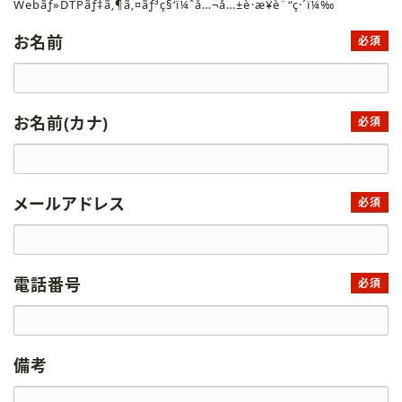
Webãƒ»DTPãƒ‡ã‚¶ã‚¤ãƒ³ç§‘ï¼ˆå…¬å…±è·æ¥­è¨“ç·´ï¼‰
お名前
必須
お名前(カナ)
必須
メールアドレス
必須
電話番号
必須
備考