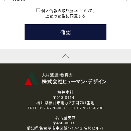
( 2 ) 派遣登録を希望される皆様
本登録に関するご連絡および本登録時の参考情報として利
個人情報の取り扱いについて、
用いたします。
上記の記載に同意する
なお、ご連絡手段は、電話・Ｅメールのいずれかの方法とい
たします。
( 3 ) スタッフ派遣を検討されている企業の皆様
お問い合わせの内容に回答するために利用いたします。
なお、ご連絡手段は、電話・Ｅメールのいずれかの方法とい
たします。
( 4 ) LEC福井南校「提携校］での講座受講を検討されている皆
様
資料送付、受講相談に関するご連絡のために利用いたしま
す。
その他、お問い合わせの内容に回答するために利用いたし
ます。
なお、ご連絡手段は、電話・Ｅメールのいずれかの方法とい
たします。
福井本社
〒918-8114
2.個人情報の第三者提供
福井県福井市羽水2丁目701番地
ご提供いただいた個人情報は、法令等の規定に従う場合を除き、
FREE.
0120-776-088
TEL.
0776-35-8230
ご本人の同意を得ずに第三者に提供することはありません。
名古屋支店
〒460-0003
3.個人情報の取り扱いの委託
愛知県名古屋市中区錦1-17-13 名興ビル7F
弊社の定める個人情報保護の評価基準を満たした委託先に、個