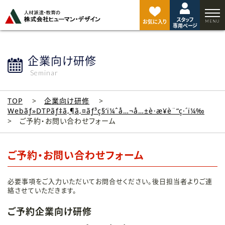
ペ
ー
スタッフ
ジ
お気に入り
専用ページ
ト
ッ
プ
企業向け研修
へ
Seminar
TOP
企業向け研修
Webãƒ»DTPãƒ‡ã‚¶ã‚¤ãƒ³ç§‘ï¼ˆå…¬å…±è·æ¥­è¨“ç·´ï¼‰
ご予約・お問い合わせフォーム
ご予約・お問い合わせフォーム
必要事項をご入力いただいてお問合せください。後日担当者よりご連
絡させていただきます。
ご予約企業向け研修