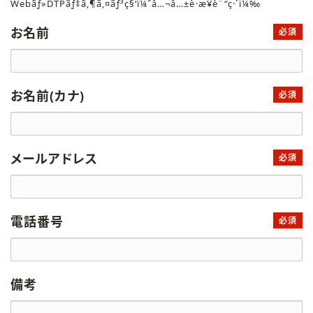
Webãƒ»DTPãƒ‡ã‚¶ã‚¤ãƒ³ç§‘ï¼ˆå…¬å…±è·æ¥­è¨“ç·´ï¼‰
お名前
必須
お名前(カナ)
必須
メールアドレス
必須
電話番号
必須
備考