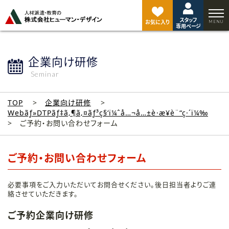
ペ
ー
スタッフ
ジ
お気に入り
専用ページ
ト
ッ
プ
企業向け研修
へ
Seminar
TOP
企業向け研修
Webãƒ»DTPãƒ‡ã‚¶ã‚¤ãƒ³ç§‘ï¼ˆå…¬å…±è·æ¥­è¨“ç·´ï¼‰
ご予約・お問い合わせフォーム
ご予約・お問い合わせフォーム
必要事項をご入力いただいてお問合せください。後日担当者よりご連
絡させていただきます。
ご予約企業向け研修