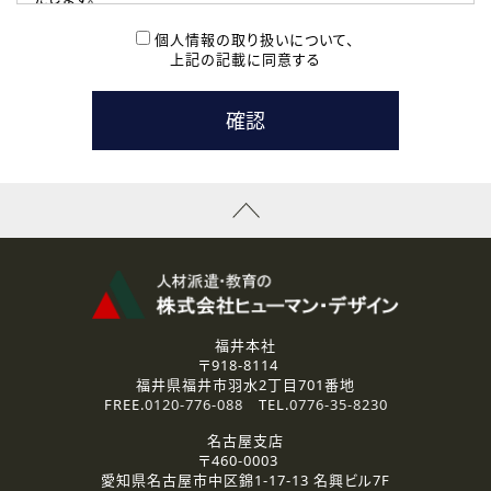
( 2 ) 派遣登録を希望される皆様
本登録に関するご連絡および本登録時の参考情報として利
個人情報の取り扱いについて、
用いたします。
上記の記載に同意する
なお、ご連絡手段は、電話・Ｅメールのいずれかの方法とい
たします。
( 3 ) スタッフ派遣を検討されている企業の皆様
お問い合わせの内容に回答するために利用いたします。
なお、ご連絡手段は、電話・Ｅメールのいずれかの方法とい
たします。
( 4 ) LEC福井南校「提携校］での講座受講を検討されている皆
様
資料送付、受講相談に関するご連絡のために利用いたしま
す。
その他、お問い合わせの内容に回答するために利用いたし
ます。
なお、ご連絡手段は、電話・Ｅメールのいずれかの方法とい
たします。
福井本社
〒918-8114
2.個人情報の第三者提供
福井県福井市羽水2丁目701番地
ご提供いただいた個人情報は、法令等の規定に従う場合を除き、
FREE.
0120-776-088
TEL.
0776-35-8230
ご本人の同意を得ずに第三者に提供することはありません。
名古屋支店
〒460-0003
3.個人情報の取り扱いの委託
愛知県名古屋市中区錦1-17-13 名興ビル7F
弊社の定める個人情報保護の評価基準を満たした委託先に、個