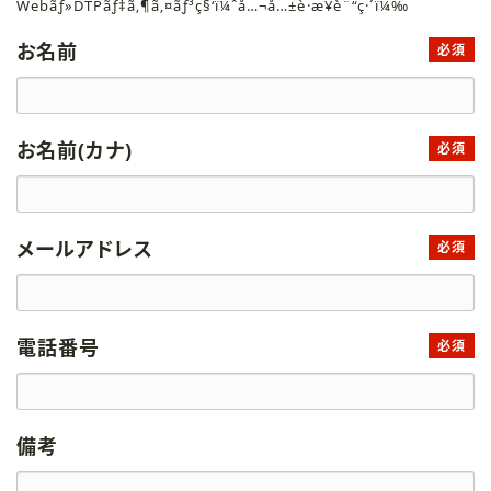
Webãƒ»DTPãƒ‡ã‚¶ã‚¤ãƒ³ç§‘ï¼ˆå…¬å…±è·æ¥­è¨“ç·´ï¼‰
お名前
必須
お名前(カナ)
必須
メールアドレス
必須
電話番号
必須
備考