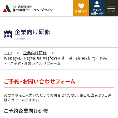
ペ
ー
スタッフ
ジ
お気に入り
専用ページ
ト
ッ
プ
企業向け研修
へ
Seminar
TOP
企業向け研修
Webãƒ»DTPãƒ‡ã‚¶ã‚¤ãƒ³ç§‘ï¼ˆå…¬å…±è·æ¥­è¨“ç·´ï¼‰
ご予約・お問い合わせフォーム
ご予約・お問い合わせフォーム
必要事項をご入力いただいてお問合せください。後日担当者よりご連
絡させていただきます。
ご予約企業向け研修