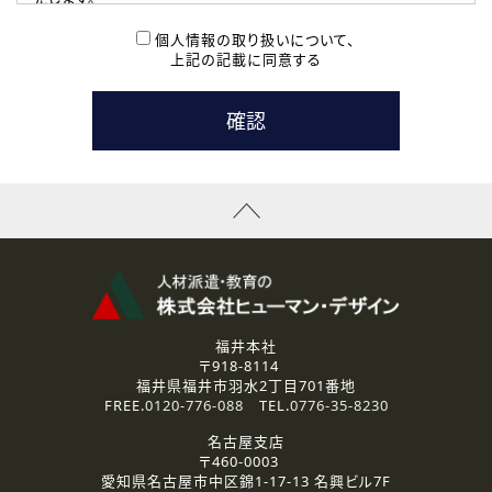
( 2 ) 派遣登録を希望される皆様
本登録に関するご連絡および本登録時の参考情報として利
個人情報の取り扱いについて、
用いたします。
上記の記載に同意する
なお、ご連絡手段は、電話・Ｅメールのいずれかの方法とい
たします。
( 3 ) スタッフ派遣を検討されている企業の皆様
お問い合わせの内容に回答するために利用いたします。
なお、ご連絡手段は、電話・Ｅメールのいずれかの方法とい
たします。
( 4 ) LEC福井南校「提携校］での講座受講を検討されている皆
様
資料送付、受講相談に関するご連絡のために利用いたしま
す。
その他、お問い合わせの内容に回答するために利用いたし
ます。
なお、ご連絡手段は、電話・Ｅメールのいずれかの方法とい
たします。
福井本社
〒918-8114
2.個人情報の第三者提供
福井県福井市羽水2丁目701番地
ご提供いただいた個人情報は、法令等の規定に従う場合を除き、
FREE.
0120-776-088
TEL.
0776-35-8230
ご本人の同意を得ずに第三者に提供することはありません。
名古屋支店
〒460-0003
3.個人情報の取り扱いの委託
愛知県名古屋市中区錦1-17-13 名興ビル7F
弊社の定める個人情報保護の評価基準を満たした委託先に、個