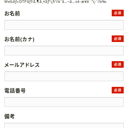
Webãƒ»DTPãƒ‡ã‚¶ã‚¤ãƒ³ç§‘ï¼ˆå…¬å…±è·æ¥­è¨“ç·´ï¼‰
お名前
必須
お名前(カナ)
必須
メールアドレス
必須
電話番号
必須
備考