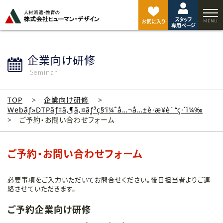
ペ
ー
スタッフ
ジ
お気に入り
専用ページ
ト
ッ
プ
企業向け研修
へ
Seminar
TOP
企業向け研修
Webãƒ»DTPãƒ‡ã‚¶ã‚¤ãƒ³ç§‘ï¼ˆå…¬å…±è·æ¥­è¨“ç·´ï¼‰
ご予約・お問い合わせフォーム
ご予約・お問い合わせフォーム
必要事項をご入力いただいてお問合せください。後日担当者よりご連
絡させていただきます。
ご予約企業向け研修