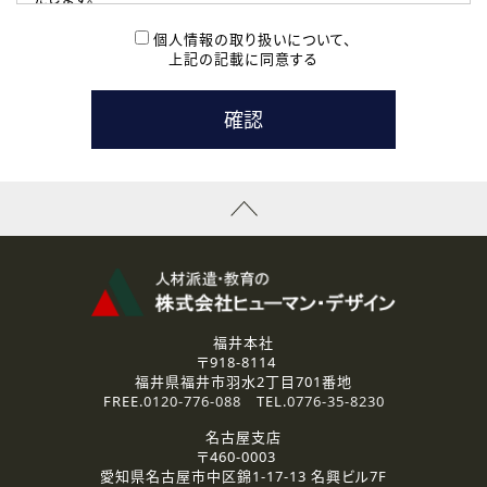
( 2 ) 派遣登録を希望される皆様
本登録に関するご連絡および本登録時の参考情報として利
個人情報の取り扱いについて、
用いたします。
上記の記載に同意する
なお、ご連絡手段は、電話・Ｅメールのいずれかの方法とい
たします。
( 3 ) スタッフ派遣を検討されている企業の皆様
お問い合わせの内容に回答するために利用いたします。
なお、ご連絡手段は、電話・Ｅメールのいずれかの方法とい
たします。
( 4 ) LEC福井南校「提携校］での講座受講を検討されている皆
様
資料送付、受講相談に関するご連絡のために利用いたしま
す。
その他、お問い合わせの内容に回答するために利用いたし
ます。
なお、ご連絡手段は、電話・Ｅメールのいずれかの方法とい
たします。
福井本社
〒918-8114
2.個人情報の第三者提供
福井県福井市羽水2丁目701番地
ご提供いただいた個人情報は、法令等の規定に従う場合を除き、
FREE.
0120-776-088
TEL.
0776-35-8230
ご本人の同意を得ずに第三者に提供することはありません。
名古屋支店
〒460-0003
3.個人情報の取り扱いの委託
愛知県名古屋市中区錦1-17-13 名興ビル7F
弊社の定める個人情報保護の評価基準を満たした委託先に、個