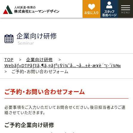
ペ
ー
スタッフ
ジ
お気に入り
専用ページ
ト
ッ
プ
企業向け研修
へ
Seminar
TOP
企業向け研修
Webãƒ»DTPãƒ‡ã‚¶ã‚¤ãƒ³ç§‘ï¼ˆå…¬å…±è·æ¥­è¨“ç·´ï¼‰
ご予約・お問い合わせフォーム
ご予約・お問い合わせフォーム
必要事項をご入力いただいてお問合せください。後日担当者よりご連
絡させていただきます。
ご予約企業向け研修