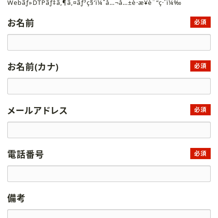
Webãƒ»DTPãƒ‡ã‚¶ã‚¤ãƒ³ç§‘ï¼ˆå…¬å…±è·æ¥­è¨“ç·´ï¼‰
お名前
必須
お名前(カナ)
必須
メールアドレス
必須
電話番号
必須
備考