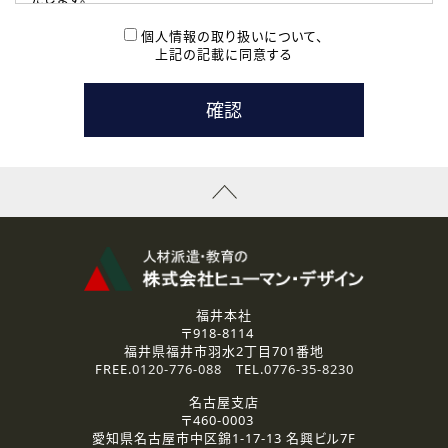
( 2 ) 派遣登録を希望される皆様
本登録に関するご連絡および本登録時の参考情報として利
個人情報の取り扱いについて、
用いたします。
上記の記載に同意する
なお、ご連絡手段は、電話・Ｅメールのいずれかの方法とい
たします。
( 3 ) スタッフ派遣を検討されている企業の皆様
お問い合わせの内容に回答するために利用いたします。
なお、ご連絡手段は、電話・Ｅメールのいずれかの方法とい
たします。
( 4 ) LEC福井南校「提携校］での講座受講を検討されている皆
様
資料送付、受講相談に関するご連絡のために利用いたしま
す。
その他、お問い合わせの内容に回答するために利用いたし
ます。
なお、ご連絡手段は、電話・Ｅメールのいずれかの方法とい
たします。
福井本社
〒918-8114
2.個人情報の第三者提供
福井県福井市羽水2丁目701番地
ご提供いただいた個人情報は、法令等の規定に従う場合を除き、
FREE.
0120-776-088
TEL.
0776-35-8230
ご本人の同意を得ずに第三者に提供することはありません。
名古屋支店
〒460-0003
3.個人情報の取り扱いの委託
愛知県名古屋市中区錦1-17-13 名興ビル7F
弊社の定める個人情報保護の評価基準を満たした委託先に、個