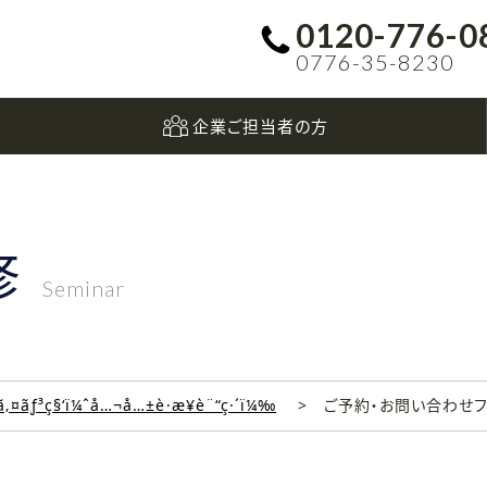
0120-776-0
0776-35-8230
企業ご担当者の方
修
Seminar
‚¤ãƒ³ç§‘ï¼ˆå…¬å…±è·æ¥­è¨“ç·´ï¼‰
ご予約・お問い合わせ