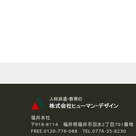
( 2 ) 派遣登録を希望される皆様
本登録に関するご連絡および本
なお、ご連絡手段は、電話・Ｅ
( 3 ) スタッフ派遣を検討され
お問い合わせの内容に回答す
なお、ご連絡手段は、電話・Ｅ
( 4 ) LEC福井南校「提携校
資料送付、受講相談に関するご
その他、お問い合わせの内容に
なお、ご連絡手段は、電話・Ｅ
2.個人情報の第三者提供
ご提供いただいた個人情報は、法
3.個人情報の取り扱いの委託
弊社の定める個人情報保護の評
福井本社
4.個人情報の開示等について
〒918-8114
福井県福井市羽水2丁目701番地
ご提供いただいた個人情報の開示
FREE.
0120-776-088 TEL.
0776-35-8230