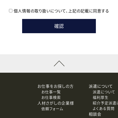
個人情報の取り扱いについて、
上記の記載に同意する
登録時の参考情報として利用いたします。
メールのいずれかの方法といたします。
ている企業の皆様
るために利用いたします。
メールのいずれかの方法といたします。
］での講座受講を検討されている皆様
連絡のために利用いたします。
回答するために利用いたします。
メールのいずれかの方法といたします。
令等の規定に従う場合を除き、ご本人の同意を得ずに第三者に提供
お仕事をお探しの方
派遣について
お仕事一覧
派遣について
価基準を満たした委託先に、個人情報を委託する場合があります。
お仕事検索
福利厚生
人材さがしの企業様
紹介予定派遣
よくある質問
依頼フォーム
等（利用目的の通知、開示、訂正、追加または削除、利用の停止、
相談会