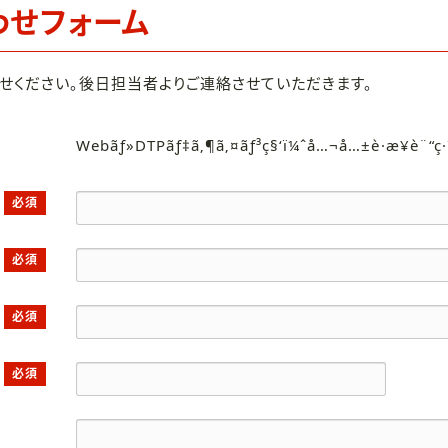
わせフォーム
せください。後日担当者よりご連絡させていただきます。
Webãƒ»DTPãƒ‡ã‚¶ã‚¤ãƒ³ç§‘ï¼ˆå…¬å…±è·æ¥­è¨“ç
必須
必須
必須
必須