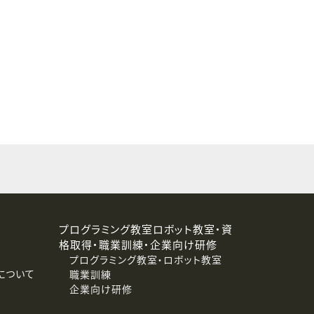
することはありません。
プログラミング教室ロボット教室・資
格取得・職業訓練・企業向け研修
プログラミング教室・ロボット教室
について
職業訓練
企業向け研修
消去および第三者への提供停止）