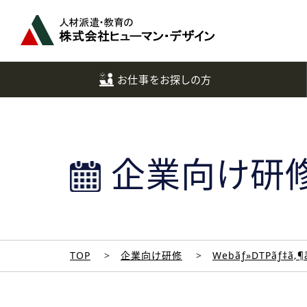
ペ
ー
ジ
ト
ッ
お仕事をお探しの方
プ
へ
企業向け研
TOP
企業向け研修
Webãƒ»DTPãƒ‡ã‚¶ã