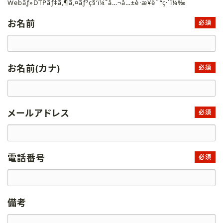
Webãƒ»DTPãƒ‡ã‚¶ã‚¤ãƒ³ç§‘ï¼ˆå…¬å…±è·æ¥­è¨“ç·´ï¼‰
お名前
必須
お名前(カナ)
必須
メールアドレス
必須
電話番号
必須
備考