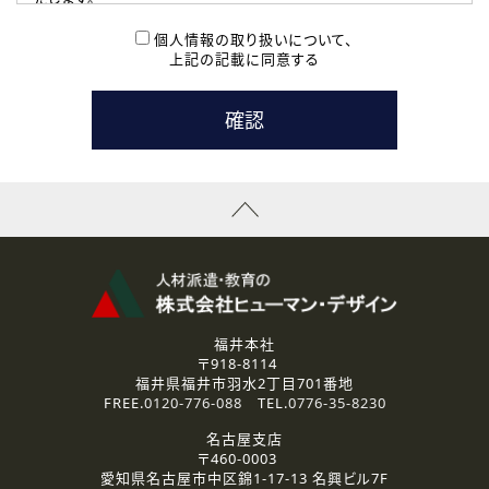
( 2 ) 派遣登録を希望される皆様
本登録に関するご連絡および本登録時の参考情報として利
個人情報の取り扱いについて、
用いたします。
上記の記載に同意する
なお、ご連絡手段は、電話・Ｅメールのいずれかの方法とい
たします。
( 3 ) スタッフ派遣を検討されている企業の皆様
お問い合わせの内容に回答するために利用いたします。
なお、ご連絡手段は、電話・Ｅメールのいずれかの方法とい
たします。
( 4 ) LEC福井南校「提携校］での講座受講を検討されている皆
様
資料送付、受講相談に関するご連絡のために利用いたしま
す。
その他、お問い合わせの内容に回答するために利用いたし
ます。
なお、ご連絡手段は、電話・Ｅメールのいずれかの方法とい
たします。
福井本社
〒918-8114
2.個人情報の第三者提供
福井県福井市羽水2丁目701番地
ご提供いただいた個人情報は、法令等の規定に従う場合を除き、
FREE.
0120-776-088
TEL.
0776-35-8230
ご本人の同意を得ずに第三者に提供することはありません。
名古屋支店
〒460-0003
3.個人情報の取り扱いの委託
愛知県名古屋市中区錦1-17-13 名興ビル7F
弊社の定める個人情報保護の評価基準を満たした委託先に、個