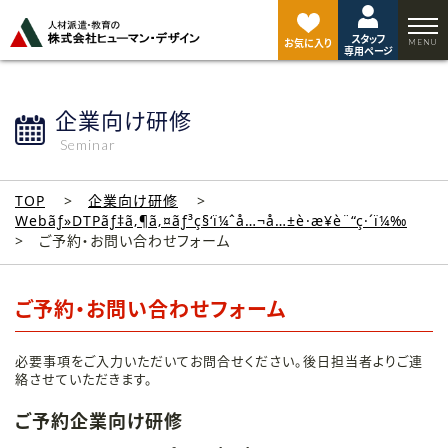
ペ
ー
スタッフ
ジ
お気に入り
専用ページ
ト
ッ
プ
企業向け研修
へ
Seminar
TOP
企業向け研修
Webãƒ»DTPãƒ‡ã‚¶ã‚¤ãƒ³ç§‘ï¼ˆå…¬å…±è·æ¥­è¨“ç·´ï¼‰
ご予約・お問い合わせフォーム
ご予約・お問い合わせフォーム
必要事項をご入力いただいてお問合せください。後日担当者よりご連
絡させていただきます。
ご予約企業向け研修