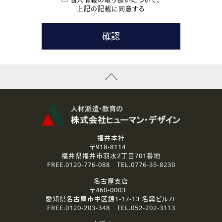
用いたします。
上記の記載に同意する
なお、ご連絡手段は、電話・Ｅメールのいずれかの方法とい
たします。
( 3 ) スタッフ派遣を検討されている企業の皆様
お問い合わせの内容に回答するために利用いたします。
なお、ご連絡手段は、電話・Ｅメールのいずれかの方法とい
たします。
( 4 ) LEC福井南校「提携校］での講座受講を検討されている皆
様
資料送付、受講相談に関するご連絡のために利用いたしま
す。
その他、お問い合わせの内容に回答するために利用いたし
ます。
なお、ご連絡手段は、電話・Ｅメールのいずれかの方法とい
たします。
福井本社
〒918-8114
2.個人情報の第三者提供
福井県福井市羽水2丁目701番地
ご提供いただいた個人情報は、法令等の規定に従う場合を除き、
FREE.
0120-776-088
TEL.
0776-35-8230
ご本人の同意を得ずに第三者に提供することはありません。
名古屋支店
〒460-0003
3.個人情報の取り扱いの委託
愛知県名古屋市中区錦1-17-13 名興ビル7F
弊社の定める個人情報保護の評価基準を満たした委託先に、個
FREE.
0120-203-348
TEL.
052-202-3113
人情報を委託する場合があります。