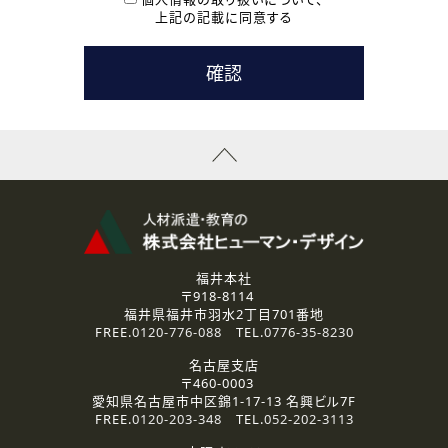
用いたします。
上記の記載に同意する
なお、ご連絡手段は、電話・Ｅメールのいずれかの方法とい
たします。
( 3 ) スタッフ派遣を検討されている企業の皆様
お問い合わせの内容に回答するために利用いたします。
なお、ご連絡手段は、電話・Ｅメールのいずれかの方法とい
たします。
( 4 ) LEC福井南校「提携校］での講座受講を検討されている皆
様
資料送付、受講相談に関するご連絡のために利用いたしま
す。
その他、お問い合わせの内容に回答するために利用いたし
ます。
なお、ご連絡手段は、電話・Ｅメールのいずれかの方法とい
たします。
福井本社
〒918-8114
2.個人情報の第三者提供
福井県福井市羽水2丁目701番地
ご提供いただいた個人情報は、法令等の規定に従う場合を除き、
FREE.
0120-776-088
TEL.
0776-35-8230
ご本人の同意を得ずに第三者に提供することはありません。
名古屋支店
〒460-0003
3.個人情報の取り扱いの委託
愛知県名古屋市中区錦1-17-13 名興ビル7F
弊社の定める個人情報保護の評価基準を満たした委託先に、個
FREE.
0120-203-348
TEL.
052-202-3113
人情報を委託する場合があります。