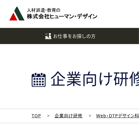
ペ
ー
ジ
ト
ッ
お仕事をお探しの方
プ
へ
企業向け研
TOP
企業向け研修
Web・DTPデザイン