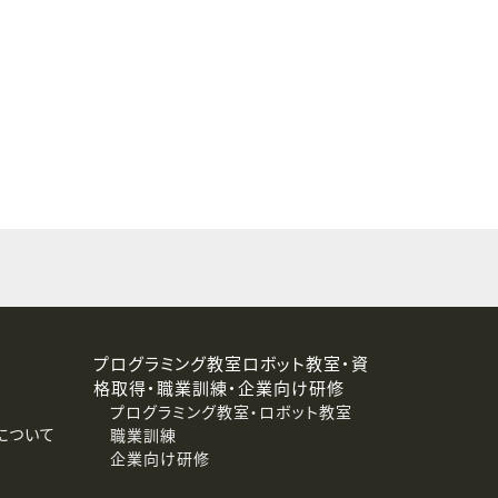
することはありません。
プログラミング教室ロボット教室・資
格取得・職業訓練・企業向け研修
プログラミング教室・ロボット教室
について
職業訓練
企業向け研修
消去および第三者への提供停止）