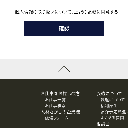
個人情報の取り扱いについて、
上記の記載に同意する
登録時の参考情報として利用いたします。
メールのいずれかの方法といたします。
ている企業の皆様
るために利用いたします。
メールのいずれかの方法といたします。
］での講座受講を検討されている皆様
連絡のために利用いたします。
回答するために利用いたします。
メールのいずれかの方法といたします。
令等の規定に従う場合を除き、ご本人の同意を得ずに第三者に提供
お仕事をお探しの方
派遣について
お仕事一覧
派遣について
価基準を満たした委託先に、個人情報を委託する場合があります。
お仕事検索
福利厚生
人材さがしの企業様
紹介予定派遣
よくある質問
依頼フォーム
等（利用目的の通知、開示、訂正、追加または削除、利用の停止、
相談会