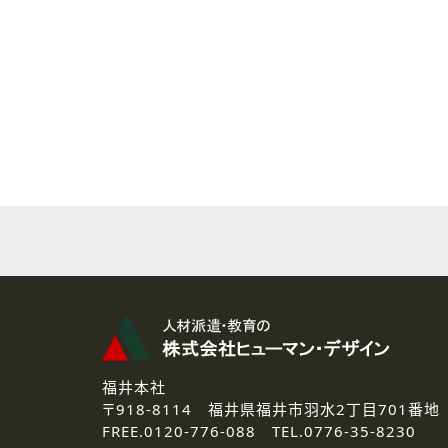
( 2 ) 派遣登録を希望される皆様
本登録に関するご連絡および本
なお、ご連絡手段は、電話・Ｅ
( 3 ) スタッフ派遣を検討され
お問い合わせの内容に回答す
なお、ご連絡手段は、電話・Ｅ
( 4 ) LEC福井南校「提携校
資料送付、受講相談に関するご
その他、お問い合わせの内容に
なお、ご連絡手段は、電話・Ｅ
2.個人情報の第三者提供
ご提供いただいた個人情報は、法
3.個人情報の取り扱いの委託
弊社の定める個人情報保護の評
福井本社
4.個人情報の開示等について
〒918-8114
福井県福井市羽水2丁目701番地
ご提供いただいた個人情報の開示
FREE.
0120-776-088 TEL.
0776-35-8230