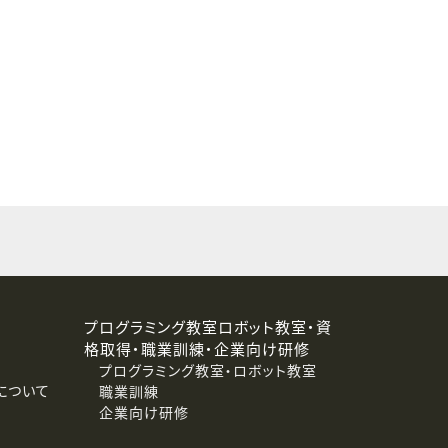
することはありません。
プログラミング教室ロボット教室・資
格取得・職業訓練・企業向け研修
プログラミング教室・ロボット教室
について
職業訓練
企業向け研修
消去および第三者への提供停止）