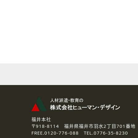
( 2 ) 派遣登録を希望される皆様
本登録に関するご連絡および本
なお、ご連絡手段は、電話・Ｅ
( 3 ) スタッフ派遣を検討され
お問い合わせの内容に回答す
なお、ご連絡手段は、電話・Ｅ
( 4 ) LEC福井南校「提携校
資料送付、受講相談に関するご
その他、お問い合わせの内容に
なお、ご連絡手段は、電話・Ｅ
2.個人情報の第三者提供
ご提供いただいた個人情報は、法
3.個人情報の取り扱いの委託
弊社の定める個人情報保護の評
福井本社
4.個人情報の開示等について
〒918-8114
福井県福井市羽水2丁目701番地
ご提供いただいた個人情報の開示
FREE.
0120-776-088 TEL.
0776-35-8230