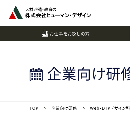
ペ
ー
ジ
ト
ッ
お仕事をお探しの方
プ
へ
企業向け研
TOP
企業向け研修
Web・DTPデザイン