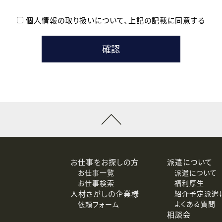
個人情報の取り扱いについて、
上記の記載に同意する
登録時の参考情報として利用いたします。
メールのいずれかの方法といたします。
ている企業の皆様
るために利用いたします。
メールのいずれかの方法といたします。
］での講座受講を検討されている皆様
連絡のために利用いたします。
回答するために利用いたします。
メールのいずれかの方法といたします。
令等の規定に従う場合を除き、ご本人の同意を得ずに第三者に提供
お仕事をお探しの方
派遣について
お仕事一覧
派遣について
価基準を満たした委託先に、個人情報を委託する場合があります。
お仕事検索
福利厚生
人材さがしの企業様
紹介予定派遣
よくある質問
依頼フォーム
等（利用目的の通知、開示、訂正、追加または削除、利用の停止、
相談会