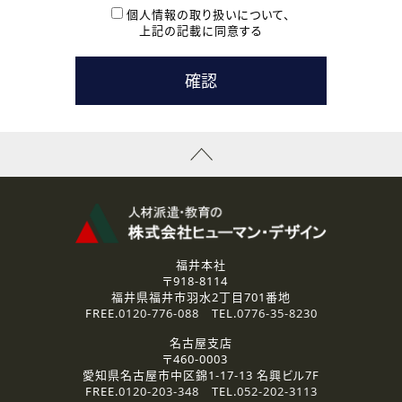
本登録に関するご連絡および本登録時の参考情報として利
個人情報の取り扱いについて、
用いたします。
上記の記載に同意する
なお、ご連絡手段は、電話・Ｅメールのいずれかの方法とい
たします。
( 3 ) スタッフ派遣を検討されている企業の皆様
お問い合わせの内容に回答するために利用いたします。
なお、ご連絡手段は、電話・Ｅメールのいずれかの方法とい
たします。
( 4 ) LEC福井南校「提携校］での講座受講を検討されている皆
様
資料送付、受講相談に関するご連絡のために利用いたしま
す。
その他、お問い合わせの内容に回答するために利用いたし
ます。
なお、ご連絡手段は、電話・Ｅメールのいずれかの方法とい
たします。
福井本社
〒918-8114
2.個人情報の第三者提供
福井県福井市羽水2丁目701番地
ご提供いただいた個人情報は、法令等の規定に従う場合を除き、
FREE.
0120-776-088
TEL.
0776-35-8230
ご本人の同意を得ずに第三者に提供することはありません。
名古屋支店
〒460-0003
3.個人情報の取り扱いの委託
愛知県名古屋市中区錦1-17-13 名興ビル7F
弊社の定める個人情報保護の評価基準を満たした委託先に、個
FREE.
0120-203-348
TEL.
052-202-3113
人情報を委託する場合があります。