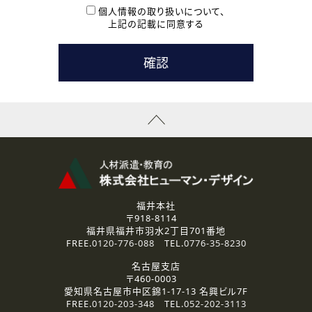
本登録に関するご連絡および本登録時の参考情報として利
個人情報の取り扱いについて、
用いたします。
上記の記載に同意する
なお、ご連絡手段は、電話・Ｅメールのいずれかの方法とい
たします。
( 3 ) スタッフ派遣を検討されている企業の皆様
お問い合わせの内容に回答するために利用いたします。
なお、ご連絡手段は、電話・Ｅメールのいずれかの方法とい
たします。
( 4 ) LEC福井南校「提携校］での講座受講を検討されている皆
様
資料送付、受講相談に関するご連絡のために利用いたしま
す。
その他、お問い合わせの内容に回答するために利用いたし
ます。
なお、ご連絡手段は、電話・Ｅメールのいずれかの方法とい
たします。
福井本社
〒918-8114
2.個人情報の第三者提供
福井県福井市羽水2丁目701番地
ご提供いただいた個人情報は、法令等の規定に従う場合を除き、
FREE.
0120-776-088
TEL.
0776-35-8230
ご本人の同意を得ずに第三者に提供することはありません。
名古屋支店
〒460-0003
3.個人情報の取り扱いの委託
愛知県名古屋市中区錦1-17-13 名興ビル7F
弊社の定める個人情報保護の評価基準を満たした委託先に、個
FREE.
0120-203-348
TEL.
052-202-3113
人情報を委託する場合があります。