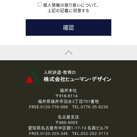
本登録に関するご連絡および本登録時の参考情報として利
個人情報の取り扱いについて、
用いたします。
上記の記載に同意する
なお、ご連絡手段は、電話・Ｅメールのいずれかの方法とい
たします。
( 3 ) スタッフ派遣を検討されている企業の皆様
お問い合わせの内容に回答するために利用いたします。
なお、ご連絡手段は、電話・Ｅメールのいずれかの方法とい
たします。
( 4 ) LEC福井南校「提携校］での講座受講を検討されている皆
様
資料送付、受講相談に関するご連絡のために利用いたしま
す。
その他、お問い合わせの内容に回答するために利用いたし
ます。
なお、ご連絡手段は、電話・Ｅメールのいずれかの方法とい
たします。
福井本社
〒918-8114
2.個人情報の第三者提供
福井県福井市羽水2丁目701番地
ご提供いただいた個人情報は、法令等の規定に従う場合を除き、
FREE.
0120-776-088
TEL.
0776-35-8230
ご本人の同意を得ずに第三者に提供することはありません。
名古屋支店
〒460-0003
3.個人情報の取り扱いの委託
愛知県名古屋市中区錦1-17-13 名興ビル7F
弊社の定める個人情報保護の評価基準を満たした委託先に、個
FREE.
0120-203-348
TEL.
052-202-3113
人情報を委託する場合があります。