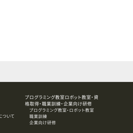
することはありません。
プログラミング教室ロボット教室・資
格取得・職業訓練・企業向け研修
プログラミング教室・ロボット教室
について
職業訓練
企業向け研修
消去および第三者への提供停止）