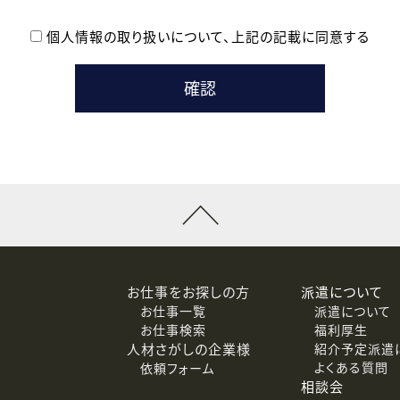
個人情報の取り扱いについて、
上記の記載に同意する
登録時の参考情報として利用いたします。
メールのいずれかの方法といたします。
ている企業の皆様
るために利用いたします。
メールのいずれかの方法といたします。
］での講座受講を検討されている皆様
連絡のために利用いたします。
回答するために利用いたします。
メールのいずれかの方法といたします。
令等の規定に従う場合を除き、ご本人の同意を得ずに第三者に提供
お仕事をお探しの方
派遣について
お仕事一覧
派遣について
価基準を満たした委託先に、個人情報を委託する場合があります。
お仕事検索
福利厚生
人材さがしの企業様
紹介予定派遣
よくある質問
依頼フォーム
等（利用目的の通知、開示、訂正、追加または削除、利用の停止、
相談会