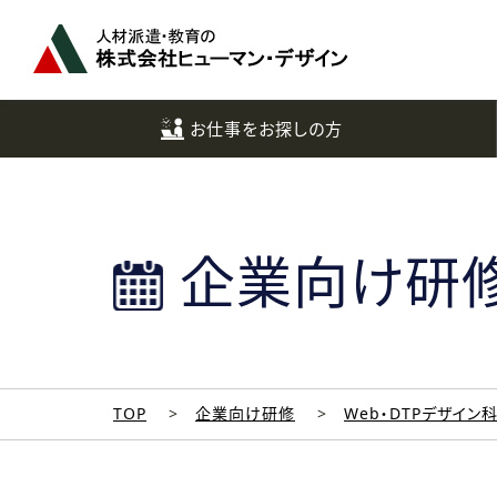
ペ
ー
ジ
ト
ッ
お仕事をお探しの方
プ
へ
企業向け研
TOP
企業向け研修
Web・DTPデザイン