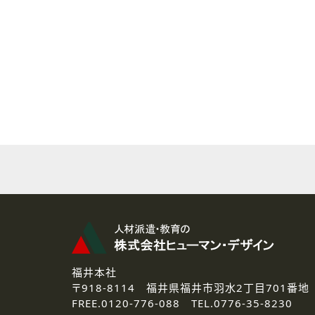
( 2 ) 派遣登録を希望される皆様
本登録に関するご連絡および本
なお、ご連絡手段は、電話・Ｅ
( 3 ) スタッフ派遣を検討され
お問い合わせの内容に回答す
なお、ご連絡手段は、電話・Ｅ
( 4 ) LEC福井南校「提携校
資料送付、受講相談に関するご
その他、お問い合わせの内容に
なお、ご連絡手段は、電話・Ｅ
2.個人情報の第三者提供
ご提供いただいた個人情報は、法
3.個人情報の取り扱いの委託
弊社の定める個人情報保護の評
福井本社
4.個人情報の開示等について
〒918-8114
福井県福井市羽水2丁目701番地
ご提供いただいた個人情報の開示
FREE.
0120-776-088 TEL.
0776-35-8230