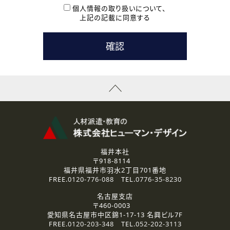
本登録に関するご連絡および本登録時の参考情報として利
個人情報の取り扱いについて、
用いたします。
上記の記載に同意する
なお、ご連絡手段は、電話・Ｅメールのいずれかの方法とい
たします。
( 3 ) スタッフ派遣を検討されている企業の皆様
お問い合わせの内容に回答するために利用いたします。
なお、ご連絡手段は、電話・Ｅメールのいずれかの方法とい
たします。
( 4 ) LEC福井南校「提携校］での講座受講を検討されている皆
様
資料送付、受講相談に関するご連絡のために利用いたしま
す。
その他、お問い合わせの内容に回答するために利用いたし
ます。
なお、ご連絡手段は、電話・Ｅメールのいずれかの方法とい
たします。
福井本社
〒918-8114
2.個人情報の第三者提供
福井県福井市羽水2丁目701番地
ご提供いただいた個人情報は、法令等の規定に従う場合を除き、
FREE.
0120-776-088
TEL.
0776-35-8230
ご本人の同意を得ずに第三者に提供することはありません。
名古屋支店
〒460-0003
3.個人情報の取り扱いの委託
愛知県名古屋市中区錦1-17-13 名興ビル7F
弊社の定める個人情報保護の評価基準を満たした委託先に、個
FREE.
0120-203-348
TEL.
052-202-3113
人情報を委託する場合があります。