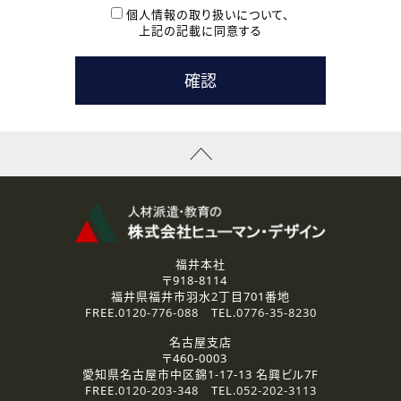
本登録に関するご連絡および本登録時の参考情報として利
個人情報の取り扱いについて、
用いたします。
上記の記載に同意する
なお、ご連絡手段は、電話・Ｅメールのいずれかの方法とい
たします。
( 3 ) スタッフ派遣を検討されている企業の皆様
お問い合わせの内容に回答するために利用いたします。
なお、ご連絡手段は、電話・Ｅメールのいずれかの方法とい
たします。
( 4 ) LEC福井南校「提携校］での講座受講を検討されている皆
様
資料送付、受講相談に関するご連絡のために利用いたしま
す。
その他、お問い合わせの内容に回答するために利用いたし
ます。
なお、ご連絡手段は、電話・Ｅメールのいずれかの方法とい
たします。
福井本社
〒918-8114
2.個人情報の第三者提供
福井県福井市羽水2丁目701番地
ご提供いただいた個人情報は、法令等の規定に従う場合を除き、
FREE.
0120-776-088
TEL.
0776-35-8230
ご本人の同意を得ずに第三者に提供することはありません。
名古屋支店
〒460-0003
3.個人情報の取り扱いの委託
愛知県名古屋市中区錦1-17-13 名興ビル7F
弊社の定める個人情報保護の評価基準を満たした委託先に、個
FREE.
0120-203-348
TEL.
052-202-3113
人情報を委託する場合があります。