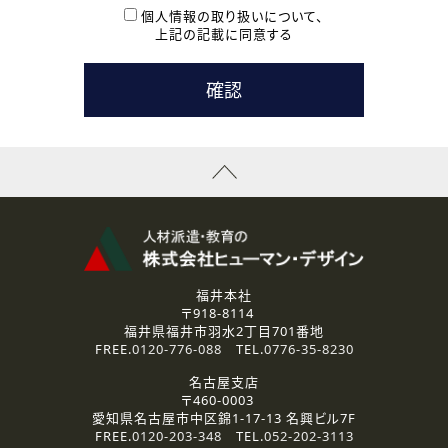
本登録に関するご連絡および本登録時の参考情報として利
個人情報の取り扱いについて、
用いたします。
上記の記載に同意する
なお、ご連絡手段は、電話・Ｅメールのいずれかの方法とい
たします。
( 3 ) スタッフ派遣を検討されている企業の皆様
お問い合わせの内容に回答するために利用いたします。
なお、ご連絡手段は、電話・Ｅメールのいずれかの方法とい
たします。
( 4 ) LEC福井南校「提携校］での講座受講を検討されている皆
様
資料送付、受講相談に関するご連絡のために利用いたしま
す。
その他、お問い合わせの内容に回答するために利用いたし
ます。
なお、ご連絡手段は、電話・Ｅメールのいずれかの方法とい
たします。
福井本社
〒918-8114
2.個人情報の第三者提供
福井県福井市羽水2丁目701番地
ご提供いただいた個人情報は、法令等の規定に従う場合を除き、
FREE.
0120-776-088
TEL.
0776-35-8230
ご本人の同意を得ずに第三者に提供することはありません。
名古屋支店
〒460-0003
3.個人情報の取り扱いの委託
愛知県名古屋市中区錦1-17-13 名興ビル7F
弊社の定める個人情報保護の評価基準を満たした委託先に、個
FREE.
0120-203-348
TEL.
052-202-3113
人情報を委託する場合があります。