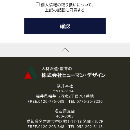
本登録に関するご連絡および本登録時の参考情報として利
個人情報の取り扱いについて、
用いたします。
上記の記載に同意する
なお、ご連絡手段は、電話・Ｅメールのいずれかの方法とい
たします。
( 3 ) スタッフ派遣を検討されている企業の皆様
お問い合わせの内容に回答するために利用いたします。
なお、ご連絡手段は、電話・Ｅメールのいずれかの方法とい
たします。
( 4 ) LEC福井南校「提携校］での講座受講を検討されている皆
様
資料送付、受講相談に関するご連絡のために利用いたしま
す。
その他、お問い合わせの内容に回答するために利用いたし
ます。
なお、ご連絡手段は、電話・Ｅメールのいずれかの方法とい
たします。
福井本社
〒918-8114
2.個人情報の第三者提供
福井県福井市羽水2丁目701番地
ご提供いただいた個人情報は、法令等の規定に従う場合を除き、
FREE.
0120-776-088
TEL.
0776-35-8230
ご本人の同意を得ずに第三者に提供することはありません。
名古屋支店
〒460-0003
3.個人情報の取り扱いの委託
愛知県名古屋市中区錦1-17-13 名興ビル7F
弊社の定める個人情報保護の評価基準を満たした委託先に、個
FREE.
0120-203-348
TEL.
052-202-3113
人情報を委託する場合があります。