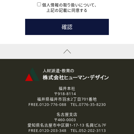
本登録に関するご連絡および本登録時の参考情報として利
個人情報の取り扱いについて、
用いたします。
上記の記載に同意する
なお、ご連絡手段は、電話・Ｅメールのいずれかの方法とい
たします。
( 3 ) スタッフ派遣を検討されている企業の皆様
お問い合わせの内容に回答するために利用いたします。
なお、ご連絡手段は、電話・Ｅメールのいずれかの方法とい
たします。
( 4 ) LEC福井南校「提携校］での講座受講を検討されている皆
様
資料送付、受講相談に関するご連絡のために利用いたしま
す。
その他、お問い合わせの内容に回答するために利用いたし
ます。
なお、ご連絡手段は、電話・Ｅメールのいずれかの方法とい
たします。
福井本社
〒918-8114
2.個人情報の第三者提供
福井県福井市羽水2丁目701番地
ご提供いただいた個人情報は、法令等の規定に従う場合を除き、
FREE.
0120-776-088
TEL.
0776-35-8230
ご本人の同意を得ずに第三者に提供することはありません。
名古屋支店
〒460-0003
3.個人情報の取り扱いの委託
愛知県名古屋市中区錦1-17-13 名興ビル7F
弊社の定める個人情報保護の評価基準を満たした委託先に、個
FREE.
0120-203-348
TEL.
052-202-3113
人情報を委託する場合があります。