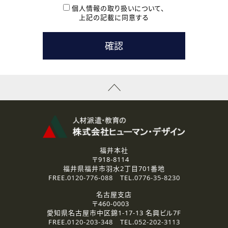
本登録に関するご連絡および本登録時の参考情報として利
個人情報の取り扱いについて、
用いたします。
上記の記載に同意する
なお、ご連絡手段は、電話・Ｅメールのいずれかの方法とい
たします。
( 3 ) スタッフ派遣を検討されている企業の皆様
お問い合わせの内容に回答するために利用いたします。
なお、ご連絡手段は、電話・Ｅメールのいずれかの方法とい
たします。
( 4 ) LEC福井南校「提携校］での講座受講を検討されている皆
様
資料送付、受講相談に関するご連絡のために利用いたしま
す。
その他、お問い合わせの内容に回答するために利用いたし
ます。
なお、ご連絡手段は、電話・Ｅメールのいずれかの方法とい
たします。
福井本社
〒918-8114
2.個人情報の第三者提供
福井県福井市羽水2丁目701番地
ご提供いただいた個人情報は、法令等の規定に従う場合を除き、
FREE.
0120-776-088
TEL.
0776-35-8230
ご本人の同意を得ずに第三者に提供することはありません。
名古屋支店
〒460-0003
3.個人情報の取り扱いの委託
愛知県名古屋市中区錦1-17-13 名興ビル7F
弊社の定める個人情報保護の評価基準を満たした委託先に、個
FREE.
0120-203-348
TEL.
052-202-3113
人情報を委託する場合があります。