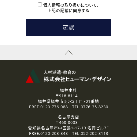
本登録に関するご連絡および本登録時の参考情報として利
個人情報の取り扱いについて、
用いたします。
上記の記載に同意する
なお、ご連絡手段は、電話・Ｅメールのいずれかの方法とい
たします。
( 3 ) スタッフ派遣を検討されている企業の皆様
お問い合わせの内容に回答するために利用いたします。
なお、ご連絡手段は、電話・Ｅメールのいずれかの方法とい
たします。
( 4 ) LEC福井南校「提携校］での講座受講を検討されている皆
様
資料送付、受講相談に関するご連絡のために利用いたしま
す。
その他、お問い合わせの内容に回答するために利用いたし
ます。
なお、ご連絡手段は、電話・Ｅメールのいずれかの方法とい
たします。
福井本社
〒918-8114
2.個人情報の第三者提供
福井県福井市羽水2丁目701番地
ご提供いただいた個人情報は、法令等の規定に従う場合を除き、
FREE.
0120-776-088
TEL.
0776-35-8230
ご本人の同意を得ずに第三者に提供することはありません。
名古屋支店
〒460-0003
3.個人情報の取り扱いの委託
愛知県名古屋市中区錦1-17-13 名興ビル7F
弊社の定める個人情報保護の評価基準を満たした委託先に、個
FREE.
0120-203-348
TEL.
052-202-3113
人情報を委託する場合があります。