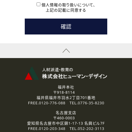
本登録に関するご連絡および本登録時の参考情報として利
個人情報の取り扱いについて、
用いたします。
上記の記載に同意する
なお、ご連絡手段は、電話・Ｅメールのいずれかの方法とい
たします。
( 3 ) スタッフ派遣を検討されている企業の皆様
お問い合わせの内容に回答するために利用いたします。
なお、ご連絡手段は、電話・Ｅメールのいずれかの方法とい
たします。
( 4 ) LEC福井南校「提携校］での講座受講を検討されている皆
様
資料送付、受講相談に関するご連絡のために利用いたしま
す。
その他、お問い合わせの内容に回答するために利用いたし
ます。
なお、ご連絡手段は、電話・Ｅメールのいずれかの方法とい
たします。
福井本社
〒918-8114
2.個人情報の第三者提供
福井県福井市羽水2丁目701番地
ご提供いただいた個人情報は、法令等の規定に従う場合を除き、
FREE.
0120-776-088
TEL.
0776-35-8230
ご本人の同意を得ずに第三者に提供することはありません。
名古屋支店
〒460-0003
3.個人情報の取り扱いの委託
愛知県名古屋市中区錦1-17-13 名興ビル7F
弊社の定める個人情報保護の評価基準を満たした委託先に、個
FREE.
0120-203-348
TEL.
052-202-3113
人情報を委託する場合があります。