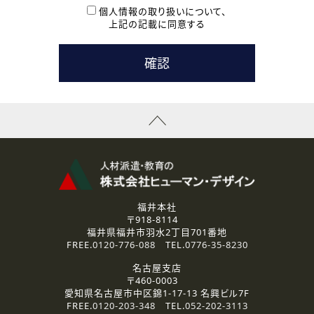
本登録に関するご連絡および本登録時の参考情報として利
個人情報の取り扱いについて、
用いたします。
上記の記載に同意する
なお、ご連絡手段は、電話・Ｅメールのいずれかの方法とい
たします。
( 3 ) スタッフ派遣を検討されている企業の皆様
お問い合わせの内容に回答するために利用いたします。
なお、ご連絡手段は、電話・Ｅメールのいずれかの方法とい
たします。
( 4 ) LEC福井南校「提携校］での講座受講を検討されている皆
様
資料送付、受講相談に関するご連絡のために利用いたしま
す。
その他、お問い合わせの内容に回答するために利用いたし
ます。
なお、ご連絡手段は、電話・Ｅメールのいずれかの方法とい
たします。
福井本社
〒918-8114
2.個人情報の第三者提供
福井県福井市羽水2丁目701番地
ご提供いただいた個人情報は、法令等の規定に従う場合を除き、
FREE.
0120-776-088
TEL.
0776-35-8230
ご本人の同意を得ずに第三者に提供することはありません。
名古屋支店
〒460-0003
3.個人情報の取り扱いの委託
愛知県名古屋市中区錦1-17-13 名興ビル7F
弊社の定める個人情報保護の評価基準を満たした委託先に、個
FREE.
0120-203-348
TEL.
052-202-3113
人情報を委託する場合があります。