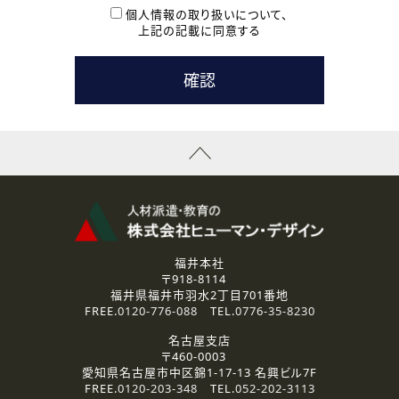
本登録に関するご連絡および本登録時の参考情報として利
個人情報の取り扱いについて、
用いたします。
上記の記載に同意する
なお、ご連絡手段は、電話・Ｅメールのいずれかの方法とい
たします。
( 3 ) スタッフ派遣を検討されている企業の皆様
お問い合わせの内容に回答するために利用いたします。
なお、ご連絡手段は、電話・Ｅメールのいずれかの方法とい
たします。
( 4 ) LEC福井南校「提携校］での講座受講を検討されている皆
様
資料送付、受講相談に関するご連絡のために利用いたしま
す。
その他、お問い合わせの内容に回答するために利用いたし
ます。
なお、ご連絡手段は、電話・Ｅメールのいずれかの方法とい
たします。
福井本社
〒918-8114
2.個人情報の第三者提供
福井県福井市羽水2丁目701番地
ご提供いただいた個人情報は、法令等の規定に従う場合を除き、
FREE.
0120-776-088
TEL.
0776-35-8230
ご本人の同意を得ずに第三者に提供することはありません。
名古屋支店
〒460-0003
3.個人情報の取り扱いの委託
愛知県名古屋市中区錦1-17-13 名興ビル7F
弊社の定める個人情報保護の評価基準を満たした委託先に、個
FREE.
0120-203-348
TEL.
052-202-3113
人情報を委託する場合があります。