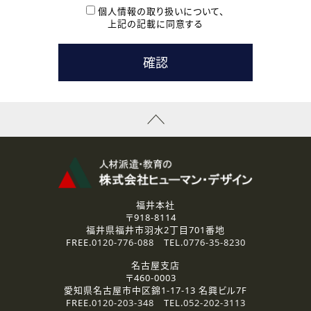
本登録に関するご連絡および本登録時の参考情報として利
個人情報の取り扱いについて、
用いたします。
上記の記載に同意する
なお、ご連絡手段は、電話・Ｅメールのいずれかの方法とい
たします。
( 3 ) スタッフ派遣を検討されている企業の皆様
お問い合わせの内容に回答するために利用いたします。
なお、ご連絡手段は、電話・Ｅメールのいずれかの方法とい
たします。
( 4 ) LEC福井南校「提携校］での講座受講を検討されている皆
様
資料送付、受講相談に関するご連絡のために利用いたしま
す。
その他、お問い合わせの内容に回答するために利用いたし
ます。
なお、ご連絡手段は、電話・Ｅメールのいずれかの方法とい
たします。
福井本社
〒918-8114
2.個人情報の第三者提供
福井県福井市羽水2丁目701番地
ご提供いただいた個人情報は、法令等の規定に従う場合を除き、
FREE.
0120-776-088
TEL.
0776-35-8230
ご本人の同意を得ずに第三者に提供することはありません。
名古屋支店
〒460-0003
3.個人情報の取り扱いの委託
愛知県名古屋市中区錦1-17-13 名興ビル7F
弊社の定める個人情報保護の評価基準を満たした委託先に、個
FREE.
0120-203-348
TEL.
052-202-3113
人情報を委託する場合があります。