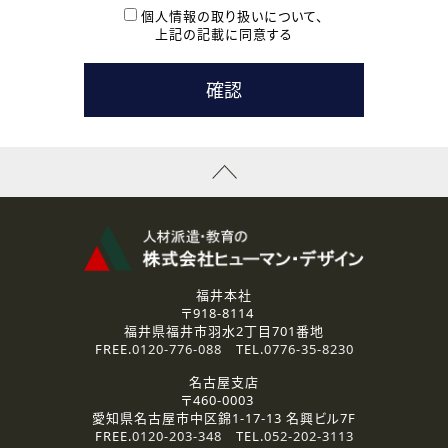
本登録に関するご連絡および本登録時の参考情報として利
個人情報の取り扱いについて、
用いたします。
上記の記載に同意する
なお、ご連絡手段は、電話・Ｅメールのいずれかの方法とい
たします。
( 3 ) スタッフ派遣を検討されている企業の皆様
お問い合わせの内容に回答するために利用いたします。
なお、ご連絡手段は、電話・Ｅメールのいずれかの方法とい
たします。
( 4 ) LEC福井南校「提携校］での講座受講を検討されている皆
様
資料送付、受講相談に関するご連絡のために利用いたしま
す。
その他、お問い合わせの内容に回答するために利用いたし
ます。
なお、ご連絡手段は、電話・Ｅメールのいずれかの方法とい
たします。
福井本社
〒918-8114
2.個人情報の第三者提供
福井県福井市羽水2丁目701番地
ご提供いただいた個人情報は、法令等の規定に従う場合を除き、
FREE.
0120-776-088
TEL.
0776-35-8230
ご本人の同意を得ずに第三者に提供することはありません。
名古屋支店
〒460-0003
3.個人情報の取り扱いの委託
愛知県名古屋市中区錦1-17-13 名興ビル7F
弊社の定める個人情報保護の評価基準を満たした委託先に、個
FREE.
0120-203-348
TEL.
052-202-3113
人情報を委託する場合があります。