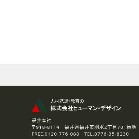
( 2 ) 派遣登録を希望される皆様
本登録に関するご連絡および本
なお、ご連絡手段は、電話・Ｅ
( 3 ) スタッフ派遣を検討され
お問い合わせの内容に回答す
なお、ご連絡手段は、電話・Ｅ
( 4 ) LEC福井南校「提携校
資料送付、受講相談に関するご
その他、お問い合わせの内容に
なお、ご連絡手段は、電話・Ｅ
2.個人情報の第三者提供
ご提供いただいた個人情報は、法
3.個人情報の取り扱いの委託
弊社の定める個人情報保護の評
福井本社
4.個人情報の開示等について
〒918-8114
福井県福井市羽水2丁目701番地
ご提供いただいた個人情報の開示
FREE.
0120-776-088 TEL.
0776-35-8230