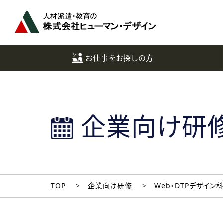
ペ
ー
ジ
ト
ッ
お仕事をお探しの方
プ
へ
企業向け研
TOP
企業向け研修
Web・DTPデザイン