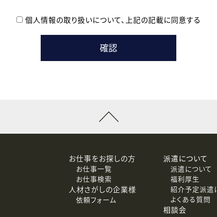
個人情報の取り扱いについて、
上記の記載に同意する
登録時の参考情報として利用いたします。
メールのいずれかの方法といたします。
ている企業の皆様
るために利用いたします。
メールのいずれかの方法といたします。
］での講座受講を検討されている皆様
連絡のために利用いたします。
回答するために利用いたします。
メールのいずれかの方法といたします。
令等の規定に従う場合を除き、ご本人の同意を得ずに第三者に提供
お仕事をお探しの方
派遣について
お仕事一覧
派遣について
価基準を満たした委託先に、個人情報を委託する場合があります。
お仕事検索
福利厚生
人材さがしの企業様
紹介予定派遣
よくある質問
依頼フォーム
等（利用目的の通知、開示、訂正、追加または削除、利用の停止、
相談会