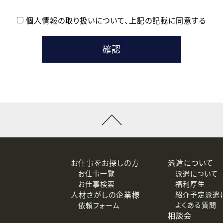
個人情報の取り扱いについて、
上記の記載に同意する
登録時の参考情報として利用いたします。
メールのいずれかの方法といたします。
ている企業の皆様
るために利用いたします。
メールのいずれかの方法といたします。
］での講座受講を検討されている皆様
連絡のために利用いたします。
回答するために利用いたします。
メールのいずれかの方法といたします。
令等の規定に従う場合を除き、ご本人の同意を得ずに第三者に提供
お仕事をお探しの方
派遣について
お仕事一覧
派遣について
価基準を満たした委託先に、個人情報を委託する場合があります。
お仕事検索
福利厚生
人材さがしの企業様
紹介予定派遣
よくある質問
依頼フォーム
等（利用目的の通知、開示、訂正、追加または削除、利用の停止、
相談会