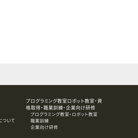
することはありません。
プログラミング教室ロボット教室・資
格取得・職業訓練・企業向け研修
プログラミング教室・ロボット教室
について
職業訓練
企業向け研修
消去および第三者への提供停止）