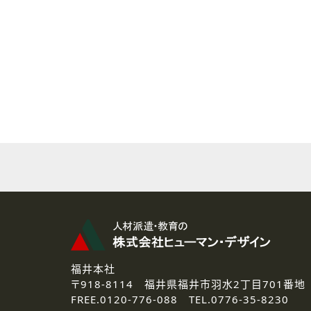
( 2 ) 派遣登録を希望される皆様
本登録に関するご連絡および本
なお、ご連絡手段は、電話・Ｅ
( 3 ) スタッフ派遣を検討され
お問い合わせの内容に回答す
なお、ご連絡手段は、電話・Ｅ
( 4 ) LEC福井南校「提携校
資料送付、受講相談に関するご
その他、お問い合わせの内容に
なお、ご連絡手段は、電話・Ｅ
2.個人情報の第三者提供
ご提供いただいた個人情報は、法
3.個人情報の取り扱いの委託
弊社の定める個人情報保護の評
福井本社
4.個人情報の開示等について
〒918-8114
福井県福井市羽水2丁目701番地
ご提供いただいた個人情報の開示
FREE.
0120-776-088 TEL.
0776-35-8230