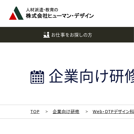
ペ
ー
ジ
ト
ッ
お仕事をお探しの方
プ
へ
企業向け研
TOP
企業向け研修
Web・DTPデザイン