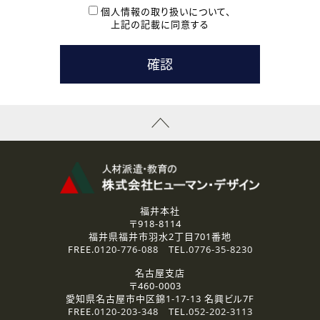
本登録に関するご連絡および本登録時の参考情報として利
個人情報の取り扱いについて、
用いたします。
上記の記載に同意する
なお、ご連絡手段は、電話・Ｅメールのいずれかの方法とい
たします。
( 3 ) スタッフ派遣を検討されている企業の皆様
お問い合わせの内容に回答するために利用いたします。
なお、ご連絡手段は、電話・Ｅメールのいずれかの方法とい
たします。
( 4 ) LEC福井南校「提携校］での講座受講を検討されている皆
様
資料送付、受講相談に関するご連絡のために利用いたしま
す。
その他、お問い合わせの内容に回答するために利用いたし
ます。
なお、ご連絡手段は、電話・Ｅメールのいずれかの方法とい
たします。
福井本社
〒918-8114
2.個人情報の第三者提供
福井県福井市羽水2丁目701番地
ご提供いただいた個人情報は、法令等の規定に従う場合を除き、
FREE.
0120-776-088
TEL.
0776-35-8230
ご本人の同意を得ずに第三者に提供することはありません。
名古屋支店
〒460-0003
3.個人情報の取り扱いの委託
愛知県名古屋市中区錦1-17-13 名興ビル7F
弊社の定める個人情報保護の評価基準を満たした委託先に、個
FREE.
0120-203-348
TEL.
052-202-3113
人情報を委託する場合があります。