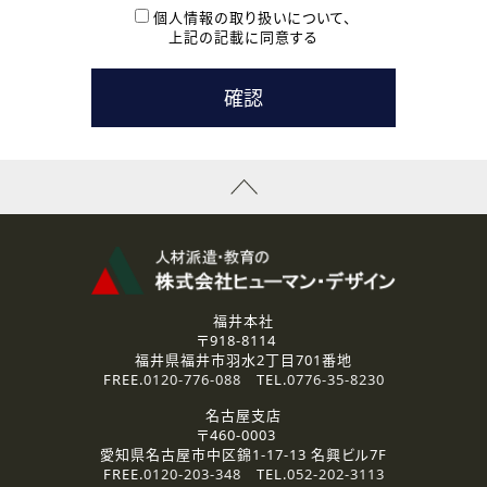
本登録に関するご連絡および本登録時の参考情報として利
個人情報の取り扱いについて、
用いたします。
上記の記載に同意する
なお、ご連絡手段は、電話・Ｅメールのいずれかの方法とい
たします。
( 3 ) スタッフ派遣を検討されている企業の皆様
お問い合わせの内容に回答するために利用いたします。
なお、ご連絡手段は、電話・Ｅメールのいずれかの方法とい
たします。
( 4 ) LEC福井南校「提携校］での講座受講を検討されている皆
様
資料送付、受講相談に関するご連絡のために利用いたしま
す。
その他、お問い合わせの内容に回答するために利用いたし
ます。
なお、ご連絡手段は、電話・Ｅメールのいずれかの方法とい
たします。
福井本社
〒918-8114
2.個人情報の第三者提供
福井県福井市羽水2丁目701番地
ご提供いただいた個人情報は、法令等の規定に従う場合を除き、
FREE.
0120-776-088
TEL.
0776-35-8230
ご本人の同意を得ずに第三者に提供することはありません。
名古屋支店
〒460-0003
3.個人情報の取り扱いの委託
愛知県名古屋市中区錦1-17-13 名興ビル7F
弊社の定める個人情報保護の評価基準を満たした委託先に、個
FREE.
0120-203-348
TEL.
052-202-3113
人情報を委託する場合があります。