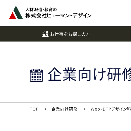
ペ
ー
ジ
ト
ッ
お仕事をお探しの方
プ
へ
企業向け研
TOP
企業向け研修
Web・DTPデザイン