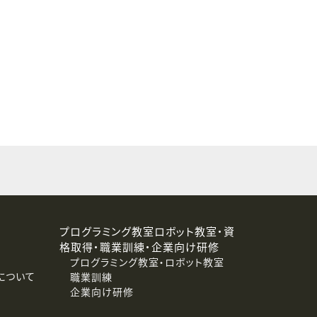
することはありません。
プログラミング教室ロボット教室・資
格取得・職業訓練・企業向け研修
プログラミング教室・ロボット教室
について
職業訓練
企業向け研修
消去および第三者への提供停止）