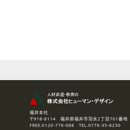
( 2 ) 派遣登録を希望される皆様
本登録に関するご連絡および本
なお、ご連絡手段は、電話・Ｅ
( 3 ) スタッフ派遣を検討され
お問い合わせの内容に回答す
なお、ご連絡手段は、電話・Ｅ
( 4 ) LEC福井南校「提携校
資料送付、受講相談に関するご
その他、お問い合わせの内容に
なお、ご連絡手段は、電話・Ｅ
2.個人情報の第三者提供
ご提供いただいた個人情報は、法
3.個人情報の取り扱いの委託
弊社の定める個人情報保護の評
福井本社
4.個人情報の開示等について
〒918-8114
福井県福井市羽水2丁目701番地
ご提供いただいた個人情報の開示
FREE.
0120-776-088 TEL.
0776-35-8230