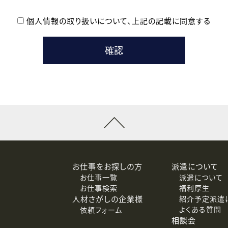
個人情報の取り扱いについて、
上記の記載に同意する
登録時の参考情報として利用いたします。
メールのいずれかの方法といたします。
ている企業の皆様
るために利用いたします。
メールのいずれかの方法といたします。
］での講座受講を検討されている皆様
連絡のために利用いたします。
回答するために利用いたします。
メールのいずれかの方法といたします。
令等の規定に従う場合を除き、ご本人の同意を得ずに第三者に提供
お仕事をお探しの方
派遣について
お仕事一覧
派遣について
価基準を満たした委託先に、個人情報を委託する場合があります。
お仕事検索
福利厚生
人材さがしの企業様
紹介予定派遣
よくある質問
依頼フォーム
等（利用目的の通知、開示、訂正、追加または削除、利用の停止、
相談会